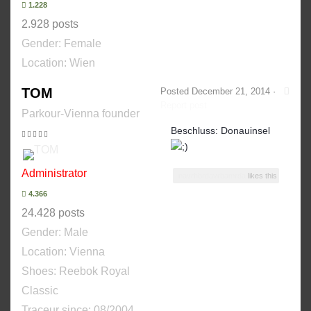
1.228
2.928 posts
Gender:
Female
Location: Wien
TOM
Posted
December 21, 2014
·
Report post
Parkour-Vienna founder
Beschluss: Donauinsel
Administrator
navrhbrdavrbamrda
likes this
4.366
24.428 posts
Gender:
Male
Location: Vienna
Shoes:
Reebok Royal
Classic
Traceur since:
08/2004