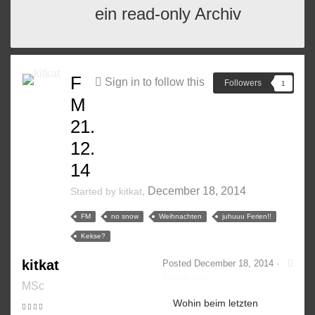
ein read-only Archiv
F
Sign in to follow this
Followers
1
M
21.
12.
14
,
December 18, 2014
Started by
kitkat
FM
no snow
Weihnachten
juhuuu Ferien!!
Kekse?
kitkat
Posted
December 18, 2014
·
Report post
MSc
Wohin beim letzten