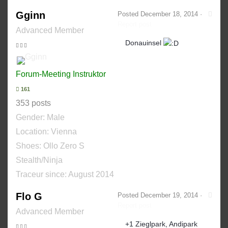
Gginn
Posted
December 18, 2014
·
Report post
Advanced Member
Donauinsel
Forum-Meeting Instruktor
161
353 posts
Gender:
Male
Location: Vienna
Shoes:
Ollo Zero S
Stealth/Ninja
Traceur since:
August 2014
Flo G
Posted
December 19, 2014
·
Report post
Advanced Member
+1 Zieglpark, Andipark