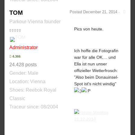
TOM
Posted
December 21, 2014
·
Report post
Parkour-Vienna founder
Pics von heute.
Administrator
Ich hoffe die Fotografin
4.366
war für alle OK.... und
Ella ist nun unser
24.428 posts
offizieller Wetterfrosch:
Gender:
Male
"Also beim Donauinsel-
Location: Vienna
Spot ist's nicht windig"
Shoes:
Reebok Royal
Classic
Traceur since:
08/2004