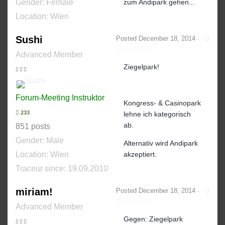
Gender:
Female
zum Andipark gehen...
Location: Wien
Sushi
Posted
December 18, 2014
·
Report post
Advanced Member
Ziegelpark!
Forum-Meeting Instruktor
Kongress- & Casinopark
233
lehne ich kategorisch
ab.
851 posts
Gender:
Male
Alternativ wird Andipark
Location: Wien
akzeptiert.
Traceur since:
19.09.2010
miriam!
Posted
December 18, 2014
·
Report post
Advanced Member
Gegen: Ziegelpark