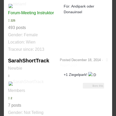
Für: Andipark oder
Donauinsel
Forum-Meeting Instruktor
225
493 posts
Gender:
Female
Location: Wien
Traceur since:
2013
SarahShortTrack
Posted
December 18, 2014
·
Report post
Newbie
+1 Ziegelpark!
kitkat
likes this
Members
2
7 posts
Gender:
Not Telling