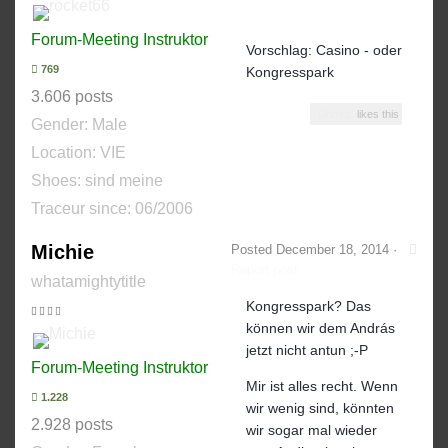
Forum-Meeting Instruktor
Vorschlag: Casino - oder
769
Kongresspark
3.606 posts
Domi C
likes this
Gender:
Male
Location: VIE
Shoes:
sind meine
Traceur since:
06/2006
Michie
Posted
December 18, 2014
·
Report post
whatamightytitle
Kongresspark? Das
können wir dem András
jetzt nicht antun ;-P
Forum-Meeting Instruktor
Mir ist alles recht. Wenn
1.228
wir wenig sind, könnten
2.928 posts
wir sogar mal wieder