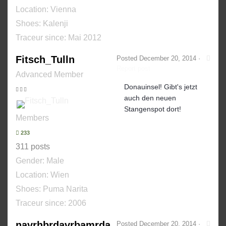
Location: Vienna
Shoes:
Kalenji
Traceur since:
Mai 2012
Fitsch_Tulln
Posted
December 20, 2014
·
Report post
Advanced Member
Donauinsel! Gibt's jetzt
auch den neuen
Stangenspot dort!
Members
233
311 posts
Gender:
Male
Location: Wien
Shoes:
Puma Narita
Traceur since:
2006
navrhbrdavrbamrda
Posted
December 20, 2014
·