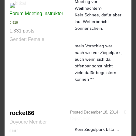
Meeting vor
Weihnachten?
Forum-Meeting Instruktor
Kein Schnee, dafür aber
laut Wetterbericht
819
Sonnenschein.
1.331 posts
Gender:
Female
mein Vorschlag wär
nach wie vor Ziegelpark,
auch wenn sich da
offenbar sonst nicht
viele dafür begeistern
können ^^
rocket66
Posted
December 18, 2014
·
Report post
Doyoure Member
Kein Ziegelpark bitte ...