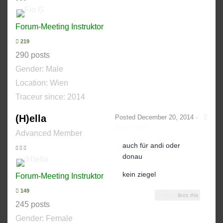
Forum-Meeting Instruktor
219
290 posts
Gender:
Male
Location: Wien
Traceur since:
2014
(H)ella
Posted
December 20, 2014
·
Report post
Advanced Member
auch für andi oder
donau
kein ziegel
Forum-Meeting Instruktor
149
miriam!
likes this
245 posts
Gender:
Female