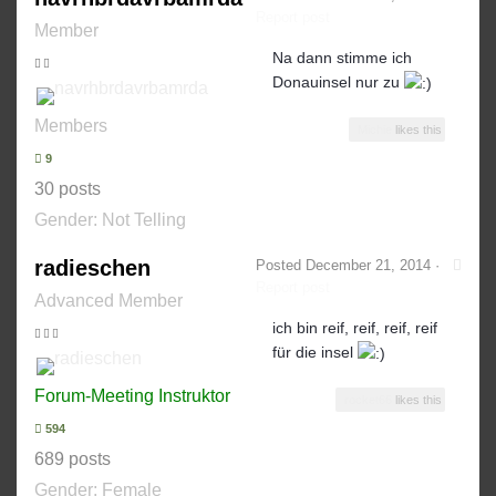
Report post
Member
Na dann stimme ich
Donauinsel nur zu
Members
Michie
likes this
9
30 posts
Gender:
Not Telling
radieschen
Posted
December 21, 2014
·
Report post
Advanced Member
ich bin reif, reif, reif, reif
für die insel
Forum-Meeting Instruktor
rocket66
likes this
594
689 posts
Gender:
Female