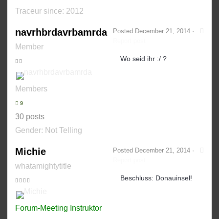
Traceur since:
2012
navrhbrdavrbamrda
Posted
December 21, 2014
·
Report post
Member
Wo seid ihr :/ ?
Members
9
30 posts
Gender:
Not Telling
Michie
Posted
December 21, 2014
·
Report post
whatamightytitle
Beschluss: Donauinsel!
Forum-Meeting Instruktor