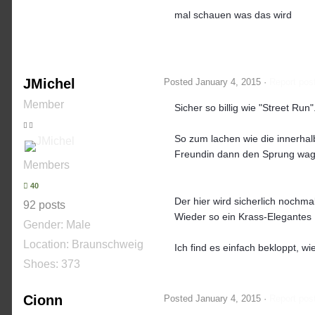
mal schauen was das wird
JMichel
Posted
January 4, 2015
·
Report pos
Member
Sicher so billig wie "Street Run"
So zum lachen wie die innerha
Freundin dann den Sprung wagt 
Members
40
Der hier wird sicherlich nochma
92 posts
Wieder so ein Krass-Elegantes 
Gender:
Male
Location: Braunschweig
Ich find es einfach bekloppt, wi
Shoes:
373
Cionn
Posted
January 4, 2015
·
Report pos