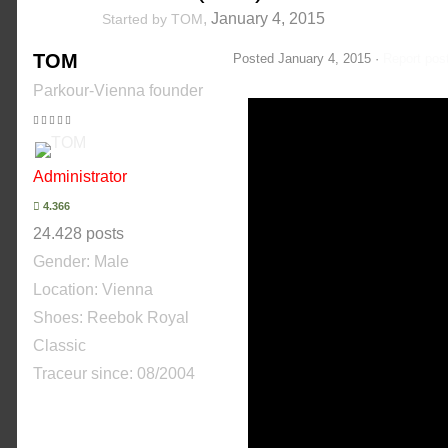
,
January 4, 2015
Started by
TOM
TOM
Posted
January 4, 2015
·
Report pos
Parkour-Vienna founder
Administrator
4.366
24.428 posts
Gender:
Male
Location: Vienna
Shoes:
Reebok Royal
Classic
Traceur since:
08/2004