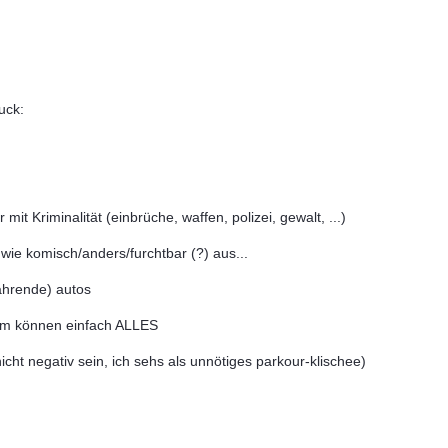
uck:
mit Kriminalität (einbrüche, waffen, polizei, gewalt, ...)
wie komisch/anders/furchtbar (?) aus...
ahrende) autos
Film können einfach ALLES
ht negativ sein, ich sehs als unnötiges parkour-klischee)