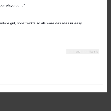
s our playground"
endwie gut, sonst wirkts so als wäre das alles ur easy
Sushi
and
B_DIV
like this