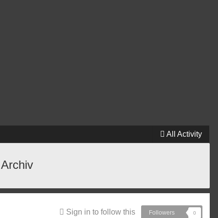
All Activity
 Archiv
Sign in to follow this
Followers
0