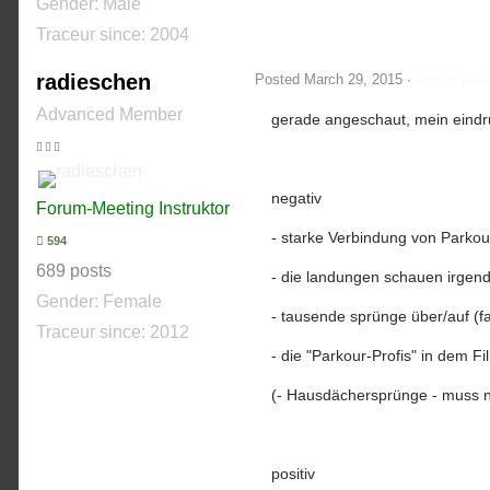
Gender:
Male
Traceur since:
2004
radieschen
Posted
March 29, 2015
·
Report post
Advanced Member
gerade angeschaut, mein eindr
negativ
Forum-Meeting Instruktor
- starke Verbindung von Parkour 
594
689 posts
- die landungen schauen irgend
Gender:
Female
- tausende sprünge über/auf (f
Traceur since:
2012
- die "Parkour-Profis" in dem 
(- Hausdächersprünge - muss nic
positiv