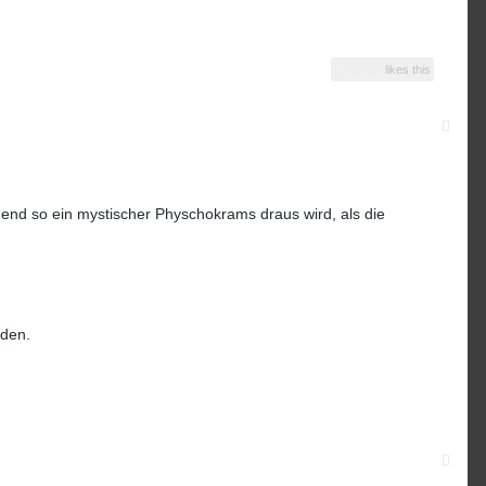
Sallyren
likes this
nd so ein mystischer Physchokrams draus wird, als die
rden.