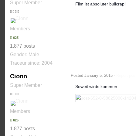
Super Member
Film ist absoluter bullcrap!
Members
625
1.877 posts
Gender:
Male
Traceur since:
2004
Cionn
Posted
January 5, 2015
·
Report pos
Super Member
Soweit wirds kommen.....
Members
625
1.877 posts