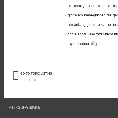
- ein paar gute zitate: "real obs
- gibt auch bewegungen die gan
- am anfang gibts ne szene, in d
- coole spots, und zwar nicht n
- taylor lautner
GO TO TOPIC LISTING
Off-Topic
Parkour-Vienna