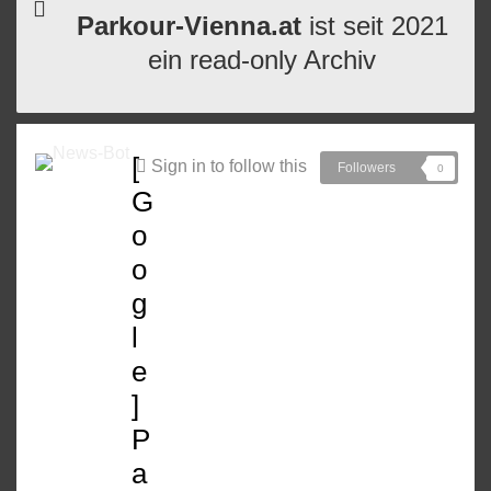
Parkour-Vienna.at
ist seit 2021
ein read-only Archiv
[
Sign in to follow this
Followers
0
G
o
o
g
l
e
]
P
a