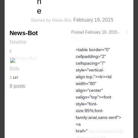
h
e
,
February 19, 2015
Started by
News-Bot
News-Bot
Posted
February 19, 2015
·
Report post
Newbie
<table border="0"
cellpadding="2"
cellspacing="7"
Bots
style="vertical-
align:top;"><tr><td
147
width="80"
8 posts
align="center"
valign="top"><font
style="font-
size:85%;font-
family:arial,sans-serif">
<a
href="
http://news.google
.com/news/url?