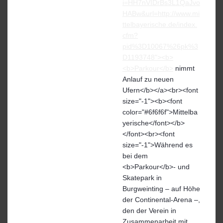
i=HH7nVIDrBs3L1QaJvo
HABw&url=http://www.mi
ttelbayerische.de/index.
cfm?
pid%3D10067%26pk%3
D1193748"><b>
<b>Parkour</b>
nimmt
Anlauf zu neuen
Ufern</b></a><br><font
size="-1"><b><font
color="#6f6f6f">Mittelba
yerische</font></b>
</font><br><font
size="-1">Während es
bei dem
<b>Parkour</b>- und
Skatepark in
Burgweinting – auf Höhe
der Continental-Arena –,
den der Verein in
Zusammenarbeit mit