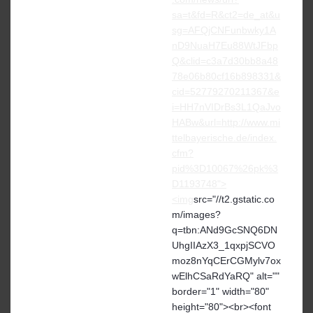
sa=t&fd=R&ct2=de_at&u
sg=AFQjCNFunbwky1A
nD9NuaH7Eu88WtJFbp
Q&clid=c3a7d30bb8a48
78e06b80cf16b898331&
cid=52779270211367&e
i=HH7nVIDrBs3L1QaJvo
HABw&url=http://www.mi
ttelbayerische.de/index.
cfm?
pid%3D10067%26pk%3
D1193748">
<img
src="//t2.gstatic.co
m/images?
q=tbn:ANd9GcSNQ6DN
UhgIIAzX3_1qxpjSCVO
moz8nYqCErCGMylv7ox
wElhCSaRdYaRQ" alt=""
border="1" width="80"
height="80"><br><font