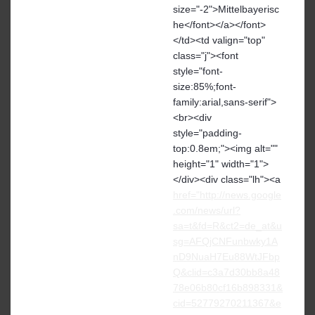
size="-2">Mittelbayerisc
he</font></a></font>
</td><td valign="top"
class="j"><font
style="font-
size:85%;font-
family:arial,sans-serif">
<br><div
style="padding-
top:0.8em;"><img alt=""
height="1" width="1">
</div><div class="lh"><a
href="http://news.google
.com/news/url?
sa=t&fd=R&ct2=de_at&u
sg=AFQjCNFunbwky1A
nD9NuaH7Eu88WtJFbp
Q&clid=c3a7d30bb8a48
78e06b80cf16b898331&
cid=52779270211367&e