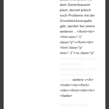
dem Gartenbauamt
plant, derzeit jedoch
noch Probleme mit der
Grundstücksvergabe
gibt, werden bei einem
weiteren ...</font><br>
<font size="-1"
class="p"></font><br>
<font class="p"
size="-1"><a class="p"
href="http://news.google
.at/news/story?
ncl=dTDXgqoJgx_vphM
&ned=de_at"><nobr>
<b>und
weitere »</b>
</nobr></a></font>
</div></font></td></tr>
</table>
View the full article