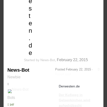
e
s
t
e
n
.
d
e
,
February 22, 2015
Started by
News-Bot
News-Bot
Posted
February 22, 2015
·
Report post
Newbie
Derwesten.de
Der Kußweg in
Bots
Gelsenkirchen wird
147
aufgehübscht