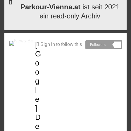
Parkour-Vienna.at
ist seit 2021
ein read-only Archiv
[
Sign in to follow this
Followers
0
G
o
o
g
l
e
]
D
e