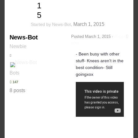
1
5
,
March 1, 2015
Started by
News-Bot
News-Bot
Posted
March 1, 2015
·
Report
post
Newbie
- Been busy with other
stuff- Knees aren't in the
best condition- Still
Bots
goingxox
147
8 posts