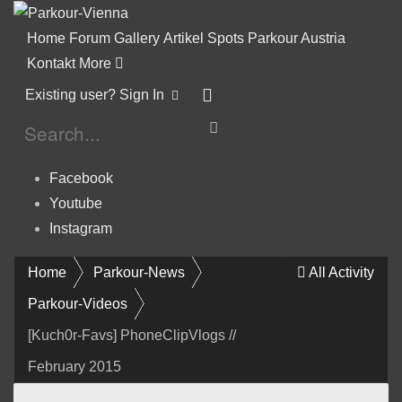
Home
Forum
Gallery
Artikel
Spots
Parkour Austria
Kontakt
More
Existing user? Sign In
Facebook
Youtube
Instagram
Home
Parkour-News
All Activity
Parkour-Videos
[Kuch0r-Favs] PhoneClipVlogs //
February 2015