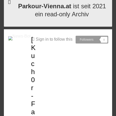
Parkour-Vienna.at
ist seit 2021
ein read-only Archiv
[
Sign in to follow this
Followers
0
K
u
c
h
0
r
-
F
a