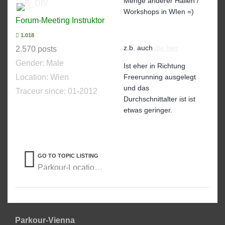
Menge anderer Hallen /
Workshops in WIen =)
Forum-Meeting Instruktor
1.018
z.b. auch
die hier
2.570 posts
Gender:
Male
Ist eher in Richtung
Location: Wien
Freerunning ausgelegt
und das
Traceur since:
01-2012
Durchschnittalter ist ist
etwas geringer.
GO TO TOPIC LISTING
Parkour-Locations
Parkour-Vienna