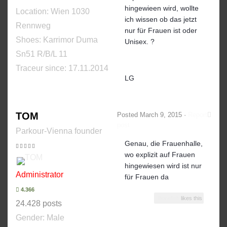
hingewieen wird, wollte
Location: Wien 1030
ich wissen ob das jetzt
Rennweg
nur für Frauen ist oder
Shoes:
Karrimor Duma
Unisex. ?
Sn51 R/B/L 11
Traceur since:
17.11.2014
LG
TOM
Posted
March 9, 2015
·
Report
post
Parkour-Vienna founder
Genau, die Frauenhalle,
wo explizit auf Frauen
hingewiesen wird ist nur
Administrator
für Frauen da
4.366
Bonefish
likes this
24.428 posts
Gender:
Male