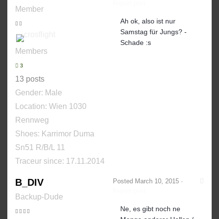
Report post
Member
Ah ok, also ist nur
Samstag für Jungs? -
Schade :s
Members
3
13 posts
Gender:
Male
Location: Wien 1030
Rennweg
Shoes:
Karrimor Duma
Sn51 R/B/L 11
Traceur since:
17.11.2014
B_DIV
Posted
March 10, 2015
·
Report post
Backup-Dude
Ne, es gibt noch ne