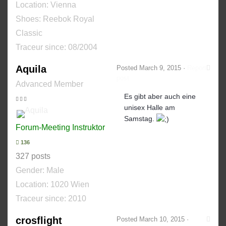
Location: Vienna
Shoes:
Reebok Royal
Classic
Traceur since:
08/2004
Aquila
Posted
March 9, 2015
·
Report
post
Advanced Member
Es gibt aber auch eine
unisex Halle am
Samstag.
Forum-Meeting Instruktor
136
327 posts
Gender:
Male
Location: 1020 Wien
Traceur since:
2010
crosflight
Posted
March 10, 2015
·