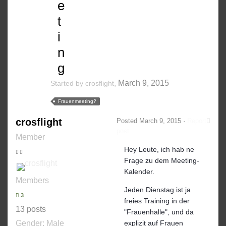
e
t
i
n
g
,
March 9, 2015
Started by
crosflight
Frauenmeeting?
crosflight
Posted
March 9, 2015
·
Report
post
Member
Hey Leute, ich hab ne
Frage zu dem Meeting-
Kalender.
Members
Jeden Dienstag ist ja
3
freies Training in der
13 posts
"Frauenhalle", und da
Gender:
Male
explizit auf Frauen