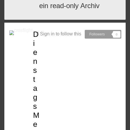
ein read-only Archiv
D
Sign in to follow this
Followers
0
i
e
n
s
t
a
g
s
M
e