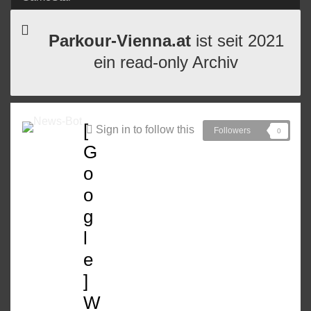
Parkour-Vienna.at
ist seit 2021
ein read-only Archiv
[
Sign in to follow this
Followers
0
G
o
o
g
l
e
]
W