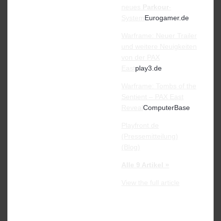
neues
Parkour
-
System
Eurogamer.de
Warframe: Neuer Trailer
und weitere Neuigkeiten
von der PAX
East
play3.de
Warframe: Tombs of the
Sentient – PAX East
Reveal
ComputerBase
Playfront.de
(Pressemitteilung)
(Blog)
Alle 9 Artikel »
View the full article