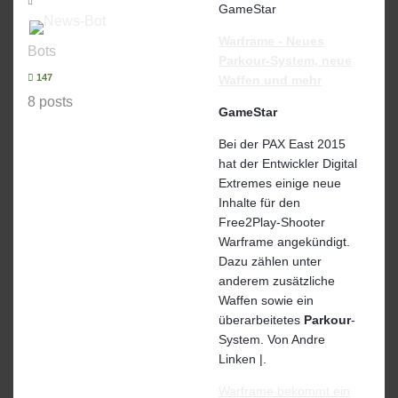
GameStar
Warframe - Neues
Bots
Parkour
-System, neue
147
Waffen und mehr
8 posts
GameStar
Bei der PAX East 2015
hat der Entwickler Digital
Extremes einige neue
Inhalte für den
Free2Play-Shooter
Warframe angekündigt.
Dazu zählen unter
anderem zusätzliche
Waffen sowie ein
überarbeitetes
Parkour
-
System. Von Andre
Linken |.
Warframe bekommt ein