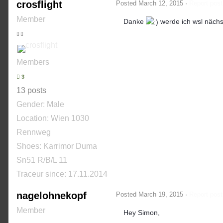
crosflight
Posted
March 12, 2015
·
Report post
Member
Danke
werde ich wsl nächs
Members
3
13 posts
Gender:
Male
Location: Wien 1030
Rennweg
Shoes:
Karrimor Duma
Sn51 R/B/L 11
Traceur since:
17.11.2014
nagelohnekopf
Posted
March 19, 2015
·
Report post
Member
Hey Simon,