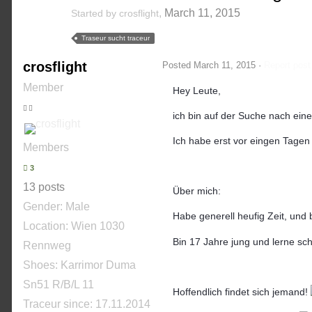
,
March 11, 2015
Started by
crosflight
Traseur sucht traceur
crosflight
Posted
March 11, 2015
·
Report post
Member
Hey Leute,
ich bin auf der Suche nach ein
Ich habe erst vor eingen Tagen
Members
3
13 posts
Über mich:
Gender:
Male
Habe generell heufig Zeit, und 
Location: Wien 1030
Bin 17 Jahre jung und lerne sc
Rennweg
Shoes:
Karrimor Duma
Sn51 R/B/L 11
Hoffendlich findet sich jemand!
Traceur since:
17.11.2014