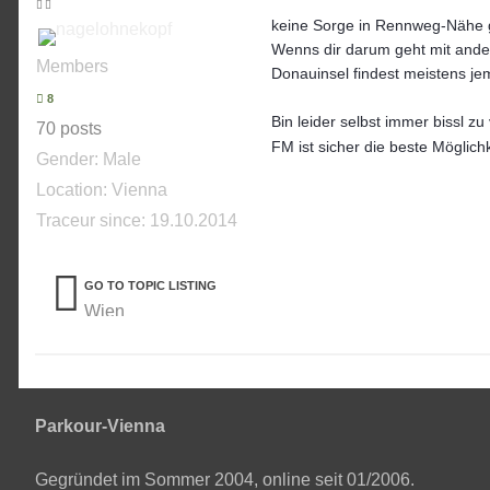
keine Sorge in Rennweg-Nähe gi
Wenns dir darum geht mit ander
Members
Donauinsel findest meistens j
8
Bin leider selbst immer bissl 
70 posts
FM ist sicher die beste Möglic
Gender:
Male
Location: Vienna
Traceur since:
19.10.2014
GO TO TOPIC LISTING
Wien
Parkour-Vienna
Gegründet im Sommer 2004, online seit 01/2006.