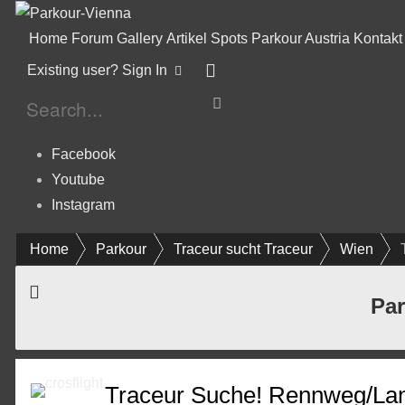
Home
Forum
Gallery
Artikel
Spots
Parkour Austria
Kontakt
Existing user? Sign In
Facebook
Youtube
Instagram
Home
Parkour
Traceur sucht Traceur
Wien
Par
Traceur Suche! Rennweg/La