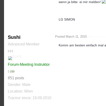
wenn ja bitte ei mir melden!
LG SIMON
Sushi
Posted
March 11, 2015
·
Report post
Advanced Member
Komm am besten einfach mal am
Forum-Meeting Instruktor
233
851 posts
Gender:
Male
Location: Wien
Traceur since:
19.09.2010