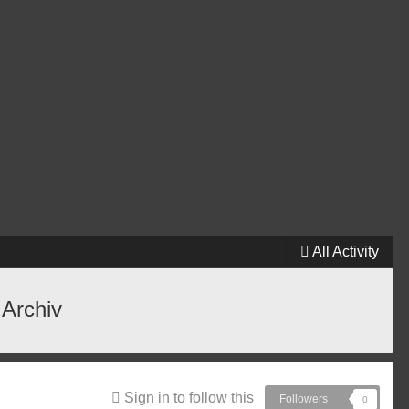
All Activity
 Archiv
Sign in to follow this
Followers
0