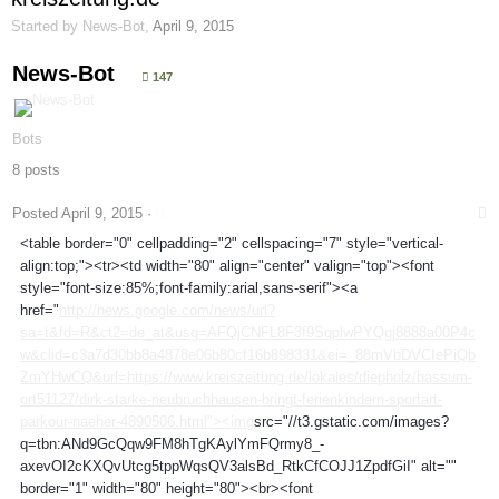
Started by
News-Bot
,
April 9, 2015
News-Bot
147
Bots
8 posts
Posted
April 9, 2015
·
<table border="0" cellpadding="2" cellspacing="7" style="vertical-
align:top;"><tr><td width="80" align="center" valign="top"><font
style="font-size:85%;font-family:arial,sans-serif"><a
href="
http://news.google.com/news/url?
sa=t&fd=R&ct2=de_at&usg=AFQjCNFL8F3f9SqplwPYQgj8888a00P4c
w&clid=c3a7d30bb8a4878e06b80cf16b898331&ei=_88mVbDVCIePiQb
ZmYHwCQ&url=https://www.kreiszeitung.de/lokales/diepholz/bassum-
ort51127/dirk-starke-neubruchhausen-bringt-ferienkindern-sportart-
parkour-naeher-4890506.html"><img
src="//t3.gstatic.com/images?
q=tbn:ANd9GcQqw9FM8hTgKAylYmFQrmy8_-
axevOI2cKXQvUtcg5tppWqsQV3alsBd_RtkCfCOJJ1ZpdfGiI" alt=""
border="1" width="80" height="80"><br><font