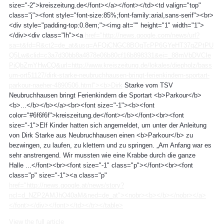
size="-2">kreiszeitung.de</font></a></font></td><td valign="top"
class="j"><font style="font-size:85%;font-family:arial,sans-serif"><br>
<div style="padding-top:0.8em;"><img alt="" height="1" width="1">
</div><div class="lh"><a
href="http://news.google.com/news/url?
sa=t&fd=R&ct2=de_at&usg=AFQjCNGC8BOqTcPP6GYeHT37qZPtPU
Q5Lw&clid=c3a7d30bb8a4878e06b80cf16b898331&ei=_88mVbDVCIe
PiQbZmYHwCQ&url=http://www.kreiszeitung.de/lokales/diepholz/bass
um-ort51127/dirk-starke-neubruchhausen-bringt-ferienkindern-sportart-
parkour-naeher-4890506.html"><b>Dirk
Starke vom TSV
Neubruchhausen bringt Ferienkindern die Sportart <b>Parkour</b>
<b>...</b></b></a><br><font size="-1"><b><font
color="#6f6f6f">kreiszeitung.de</font></b></font><br><font
size="-1">Elf Kinder hatten sich angemeldet, um unter der Anleitung
von Dirk Starke aus Neubruchhausen einen <b>Parkour</b> zu
bezwingen, zu laufen, zu klettern und zu springen. „Am Anfang war es
sehr anstrengend. Wir mussten wie eine Krabbe durch die ganze
Halle ...</font><br><font size="-1" class="p"></font><br><font
class="p" size="-1"><a class="p"
href="http://news.google.at/news/story?
ncl=d_NZP2AMJhO40aM&ned=de_at"><nobr><b></b></nobr></a>
</font></div></font></td></tr></table>
View the full article