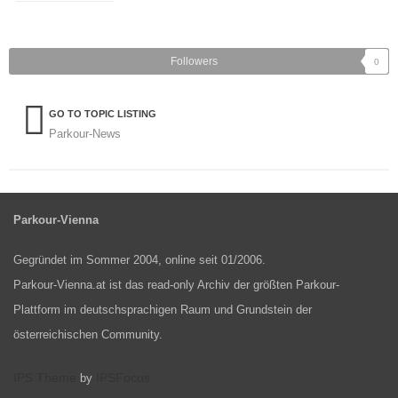
Followers
0
GO TO TOPIC LISTING
Parkour-News
Parkour-Vienna
Gegründet im Sommer 2004, online seit 01/2006.
Parkour-Vienna.at ist das read-only Archiv der größten Parkour-
Plattform im deutschsprachigen Raum und Grundstein der
österreichischen Community.
IPS Theme
IPSFocus
by