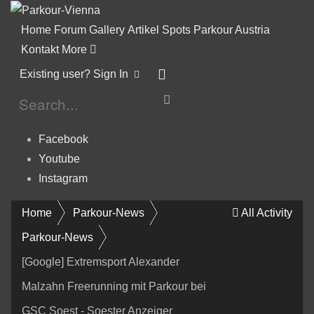
Home
Forum
Gallery
Artikel
Spots
Parkour Austria
Kontakt
More
Existing user? Sign In
Facebook
Youtube
Instagram
Home
Parkour-News
All Activity
Parkour-News
[Google] Extremsport Alexander
Malzahn Freerunning mit Parkour bei
GSC Soest - Soester Anzeiger