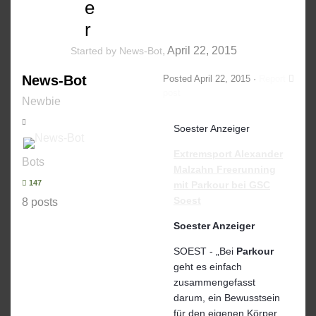
e
r
,
April 22, 2015
Started by
News-Bot
News-Bot
Posted
April 22, 2015
·
Report
post
Newbie
Soester Anzeiger
Extremsport Alexander
Bots
Malzahn Freerunning
147
mit
Parkour
bei GSC
Soest
8 posts
Soester Anzeiger
SOEST - „Bei
Parkour
geht es einfach
zusammengefasst
darum, ein Bewusstsein
für den eigenen Körper