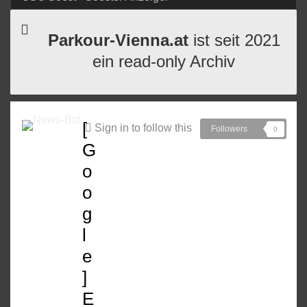
Parkour-Vienna.at
ist seit 2021
ein read-only Archiv
[
Sign in to follow this
Followers
0
G
o
o
g
l
e
]
E