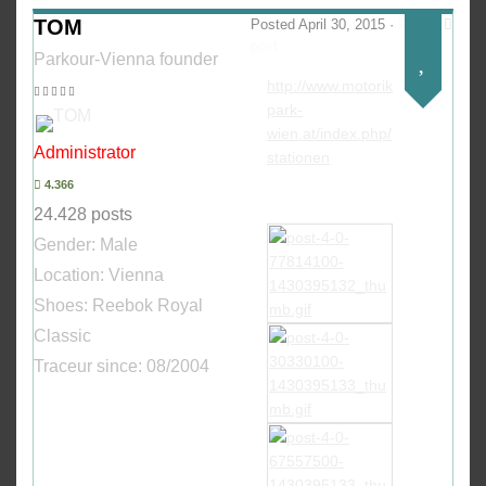
TOM
Posted
April 30, 2015
·
Report
post
Parkour-Vienna founder
http://www.motorik
park-
wien.at/index.php/
Administrator
stationen
4.366
24.428 posts
Gender:
Male
Location: Vienna
Shoes:
Reebok Royal
Classic
Traceur since:
08/2004