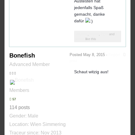
Austesten hat
jedenfalls Spaß
gemacht, danke
dafür
murkas
,
Michie
,
TOM
and
3
others
like this
Bonefish
Posted
May 8, 2015
·
Report
post
Advanced Member
Schaut witzig aus!
Members
57
114 posts
Gender:
Male
Location: Wien Simmering
Traceur since:
Nov 2013