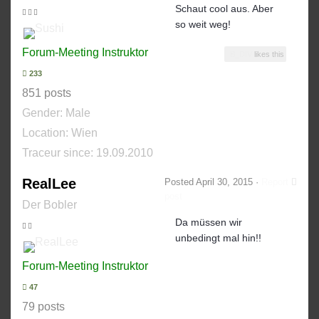
Schaut cool aus. Aber
so weit weg!
Forum-Meeting Instruktor
B_DIV
likes this
233
851 posts
Gender:
Male
Location: Wien
Traceur since:
19.09.2010
RealLee
Posted
April 30, 2015
·
Report
post
Der Bobler
Da müssen wir
unbedingt mal hin!!
Forum-Meeting Instruktor
47
79 posts