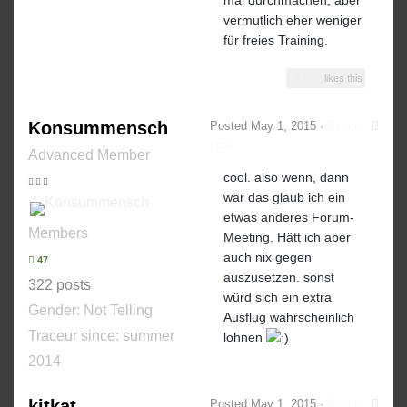
vermutlich eher weniger
für freies Training.
B_DIV
likes this
Konsummensch
Posted
May 1, 2015
·
Report
post
Advanced Member
cool. also wenn, dann
wär das glaub ich ein
etwas anderes Forum-
Members
Meeting. Hätt ich aber
auch nix gegen
47
auszusetzen. sonst
322 posts
würd sich ein extra
Gender:
Not Telling
Ausflug wahrscheinlich
Traceur since:
summer
lohnen
2014
kitkat
Posted
May 1, 2015
·
Report