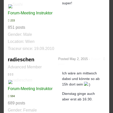
super!
Forum-Meeting Instruktor
233
851 posts
Gender:
Male
Location: Wien
Traceur since:
19.09.2010
radieschen
Posted
May 2, 2015
·
Report
post
Advanced Member
Ich wäre am mittwoch
dabei und könnte so ab
15h dort sein
Forum-Meeting Instruktor
Dienstag ginge auch
594
aber erst ab 16:30.
689 posts
Gender:
Female