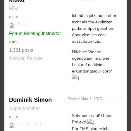
post
MSc
Ich hätts jetzt auch eher
nicht als fm/ expliziten
parkour Spot gesehen.
Forum-Meeting Instruktor
Aber ziemlich cool
ausschaun tuts.
819
1.331 posts
Nächste Woche
Gender:
Female
irgendwann mal wer
Lust auf ne kleine
erkundungstour dort?
Dominik Simon
Posted
May 1, 2015
·
Report
post
Super Member
Sehr sehr cool! Gutes
Projekt!
Für FMS glaube ich