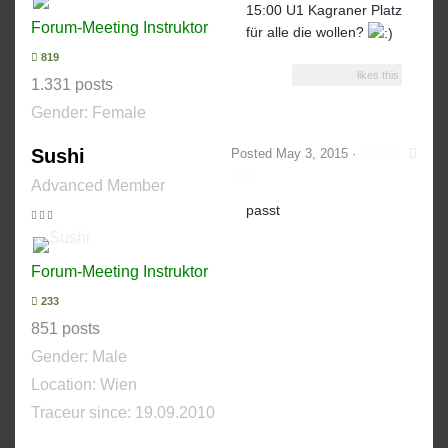
15:00 U1 Kagraner Platz
Forum-Meeting Instruktor
für alle die wollen?
819
radieschen
likes this
1.331 posts
Gender:
Female
Sushi
Posted
May 3, 2015
·
Report
post
Advanced Member
passt
Forum-Meeting Instruktor
233
851 posts
Gender:
Male
Location: Wien
Traceur since:
19.09.2010