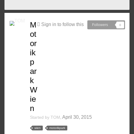
M
Sign in to follow this
Followers
0
ot
or
ik
p
ar
k
W
ie
n
,
April 30, 2015
Started by
TOM
wien
motorikpark