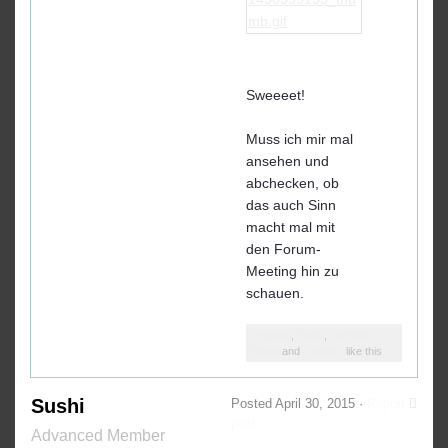
Sweeeet!
Muss ich mir mal
ansehen und
abchecken, ob
das auch Sinn
macht mal mit
den Forum-
Meeting hin zu
schauen.
murkas
,
Sushi
,
Dominik
Simon
and
2 others
like this
Sushi
Posted
April 30, 2015
·
Report
post
Advanced Member