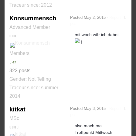
Traceur since:
2012
Konsummensch
Posted
May 2, 2015
·
Report
post
Advanced Member
mittwoch wär ich dabei
Members
47
322 posts
Gender:
Not Telling
Traceur since:
summer
2014
kitkat
Posted
May 3, 2015
·
Report
post
MSc
also mach ma
Treffpunkt Mittwoch