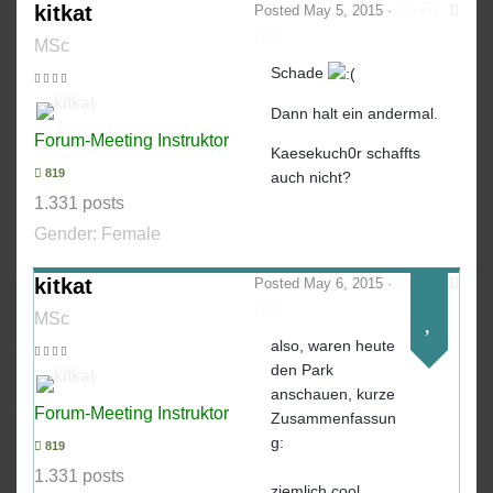
kitkat
Posted
May 5, 2015
·
Report
post
MSc
Schade
Dann halt ein andermal.
Forum-Meeting Instruktor
Kaesekuch0r schaffts
819
auch nicht?
1.331 posts
Gender:
Female
kitkat
Posted
May 6, 2015
·
Report
post
MSc
also, waren heute
den Park
anschauen, kurze
Forum-Meeting Instruktor
Zusammenfassun
g:
819
1.331 posts
ziemlich cool.