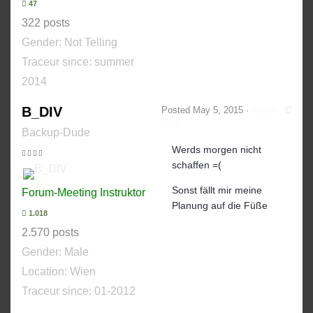
47
322 posts
Gender:
Not Telling
Traceur since:
summer
2014
B_DIV
Posted
May 5, 2015
·
Report
post
Backup-Dude
Werds morgen nicht
schaffen =(
Sonst fällt mir meine
Forum-Meeting Instruktor
Planung auf die Füße
1.018
2.570 posts
Gender:
Male
Location: Wien
Traceur since:
01-2012