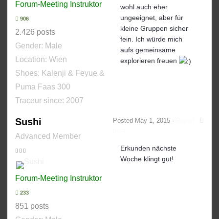
Forum-Meeting Instruktor
wohl auch eher
ungeeignet, aber für
906
kleine Gruppen sicher
2.426 posts
fein. Ich würde mich
Gender:
Male
aufs gemeinsame
Location: Wien
explorieren freuen
Shoes:
Kalenji & Feyue &
Puma Faas 300
Traceur since:
2007
Sushi
Posted
May 1, 2015
·
Report
post
Advanced Member
Erkunden nächste
Woche klingt gut!
Forum-Meeting Instruktor
233
851 posts