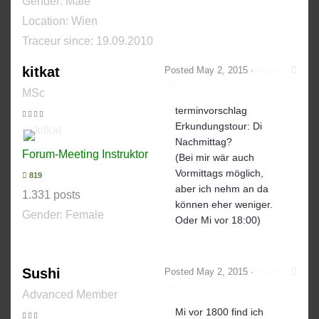
Gender:
Male
Location: Wien
Traceur since:
19.09.2010
kitkat
Posted
May 2, 2015
·
Report
post
MSc
terminvorschlag
Erkundungstour: Di
Nachmittag?
Forum-Meeting Instruktor
(Bei mir wär auch
Vormittags möglich,
819
aber ich nehm an da
1.331 posts
können eher weniger.
Gender:
Female
Oder Mi vor 18:00)
Sushi
Posted
May 2, 2015
·
Report
post
Advanced Member
Mi vor 1800 find ich