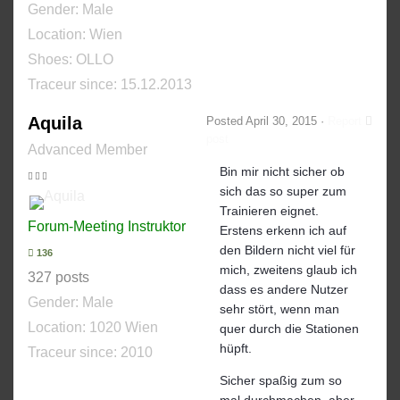
Gender:
Male
Location: Wien
Shoes:
OLLO
Traceur since:
15.12.2013
Aquila
Posted
April 30, 2015
·
Report
post
Advanced Member
Bin mir nicht sicher ob
sich das so super zum
Trainieren eignet.
Forum-Meeting Instruktor
Erstens erkenn ich auf
den Bildern nicht viel für
136
mich, zweitens glaub ich
327 posts
dass es andere Nutzer
Gender:
Male
sehr stört, wenn man
Location: 1020 Wien
quer durch die Stationen
hüpft.
Traceur since:
2010
Sicher spaßig zum so
mal durchmachen, aber