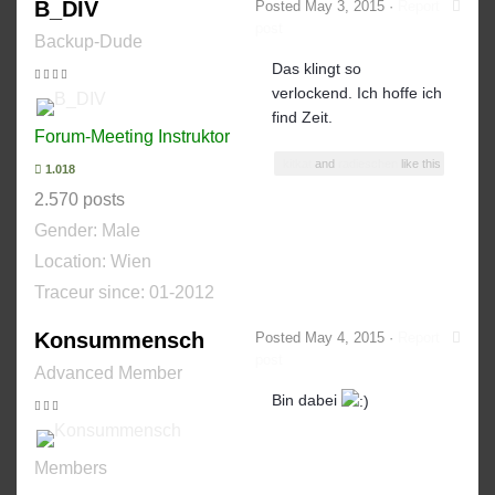
B_DIV
Posted
May 3, 2015
·
Report
post
Backup-Dude
Das klingt so
verlockend. Ich hoffe ich
find Zeit.
Forum-Meeting Instruktor
kitkat
and
radieschen
like this
1.018
2.570 posts
Gender:
Male
Location: Wien
Traceur since:
01-2012
Konsummensch
Posted
May 4, 2015
·
Report
post
Advanced Member
Bin dabei
Members