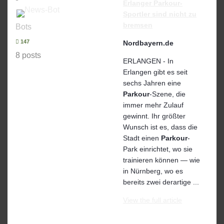
Erlanger
Parkour
-
Sportler sind nicht zu
bremsen
Bots
147
Nordbayern.de
8 posts
ERLANGEN - In
Erlangen gibt es seit
sechs Jahren eine
Parkour
-Szene, die
immer mehr Zulauf
gewinnt. Ihr größter
Wunsch ist es, dass die
Stadt einen
Parkour
-
Park einrichtet, wo sie
trainieren können — wie
in Nürnberg, wo es
bereits zwei derartige ...
View the full article