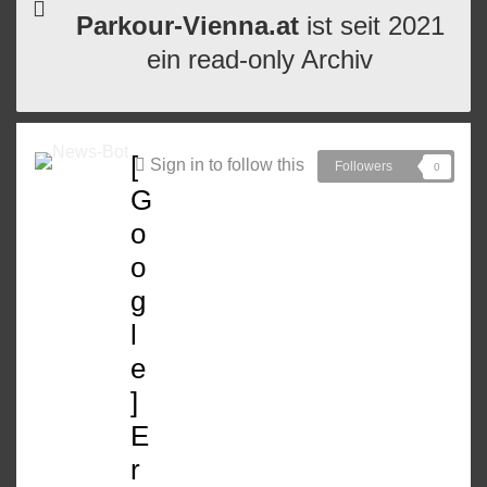
Parkour-Vienna.at
ist seit 2021
ein read-only Archiv
[
Sign in to follow this
Followers
0
G
o
o
g
l
e
]
E
r