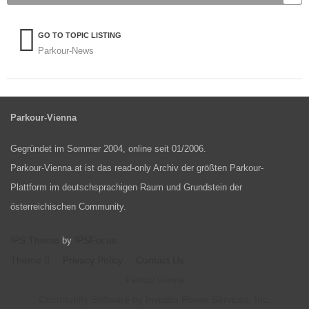
GO TO TOPIC LISTING
Parkour-News
Parkour-Vienna
Gegründet im Sommer 2004, online seit 01/2006.
Parkour-Vienna.at ist das read-only Archiv der größten Parkour-
Plattform im deutschsprachigen Raum und Grundstein der
österreichischen Community.
IPS Theme
IPSFocus
by
Theme
Privacy Policy
Contact Us
Parkour Vienna
Community Software by Invision Power Services, Inc.