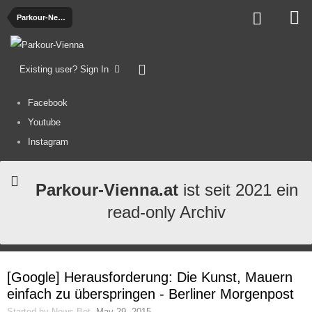
Parkour-News
Existing user? Sign In
Facebook
Youtube
Instagram
Parkour-Vienna.at
ist seit 2021 ein
read-only Archiv
[Google] Herausforderung: Die Kunst, Mauern
einfach zu überspringen - Berliner Morgenpost
Started by
News-Bot
,
May 29, 2015