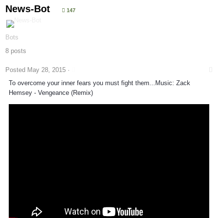
News-Bot
147
Bots
8 posts
Posted
May 28, 2015
·
To overcome your inner fears you must fight them...Music: Zack
Hemsey - Vengeance (Remix)