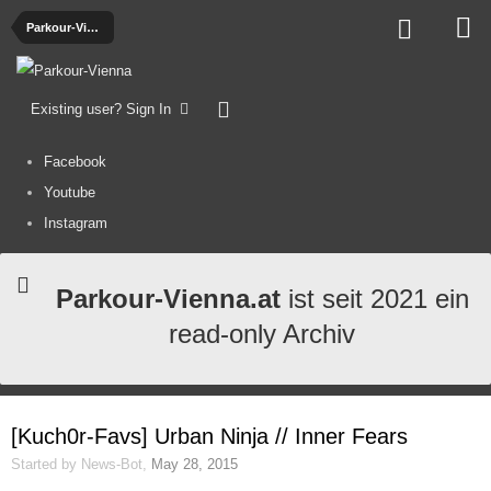
Parkour-Videos
Existing user? Sign In
Facebook
Youtube
Instagram
Parkour-Vienna.at
ist seit 2021 ein
read-only Archiv
[Kuch0r-Favs] Urban Ninja // Inner Fears
Started by
News-Bot
,
May 28, 2015