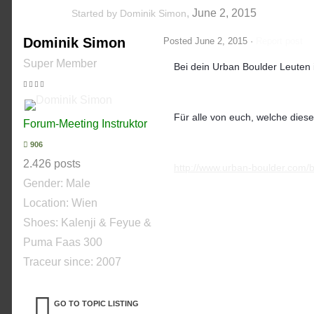
,
June 2, 2015
Started by
Dominik Simon
Dominik Simon
Posted
June 2, 2015
·
Report post
Super Member
Bei dein Urban Boulder Leuten i
Für alle von euch, welche diese
Forum-Meeting Instruktor
906
2.426 posts
http://www.urban-boulder.com/b
Gender:
Male
Location: Wien
Shoes:
Kalenji & Feyue &
Puma Faas 300
Traceur since:
2007
GO TO TOPIC LISTING