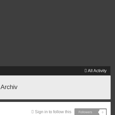
All Activity
 Archiv
Sign in to follow this
Followers
0