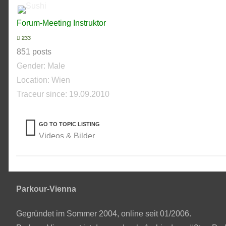
Forum-Meeting Instruktor
233
851 posts
Gender:
Male
Location: Wien
Traceur since:
19.09.2010
GO TO TOPIC LISTING
Videos & Bilder
Parkour-Vienna
Gegründet im Sommer 2004, online seit 01/2006.