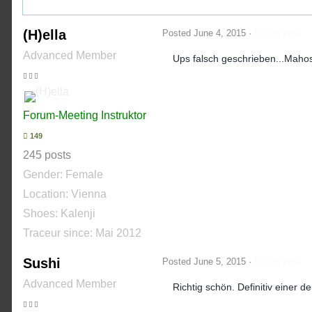
(H)ella
Posted
June 4, 2015
·
Report post
Advanced Member
Ups falsch geschrieben...Maho
Forum-Meeting Instruktor
149
245 posts
Gender:
Female
Location: Vienna
Shoes:
Kalenji
Traceur since:
Mai 2012
Sushi
Posted
June 5, 2015
·
Report post
Advanced Member
Richtig schön. Definitiv einer d