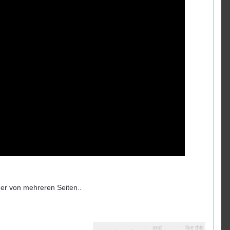
er von mehreren Seiten..
murkas
,
TOM
,
Michie
and
4 others
like this