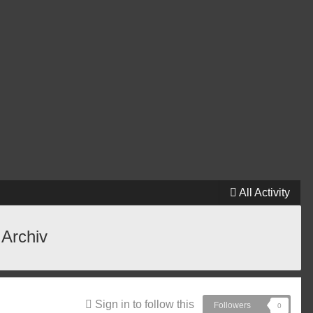
All Activity
 Archiv
Sign in to follow this
Followers
0