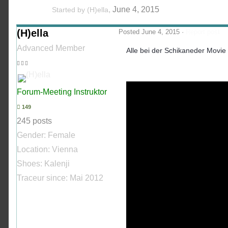
,
June 4, 2015
Started by
(H)ella
(H)ella
Posted
June 4, 2015
·
Report post
Advanced Member
Alle bei der Schikaneder Movie
Forum-Meeting Instruktor
149
245 posts
Gender:
Female
Location: Vienna
Shoes:
Kalenji
Traceur since:
Mai 2012