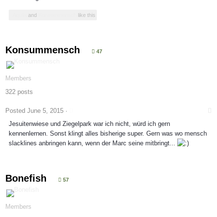
Aquila
and
Konsummensch
like this
Konsummensch
47
Members
322 posts
Posted
June 5, 2015
·
Jesuitenwiese und Ziegelpark war ich nicht, würd ich gern
kennenlernen. Sonst klingt alles bisherige super. Gern was wo mensch
slacklines anbringen kann, wenn der Marc seine mitbringt...
Bonefish
57
Members