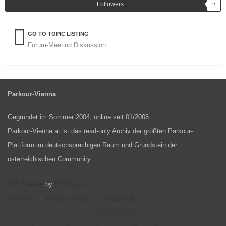
Followers
2
GO TO TOPIC LISTING
Forum-Meeting Diskussion
Parkour-Vienna
Gegründet im Sommer 2004, online seit 01/2006.
Parkour-Vienna.at ist das read-only Archiv der größten Parkour-
Plattform im deutschsprachigen Raum und Grundstein der
österreichischen Community.
IPS Theme
IPSFocus
by
Theme
Privacy Policy
Contact Us
Parkour Vienna