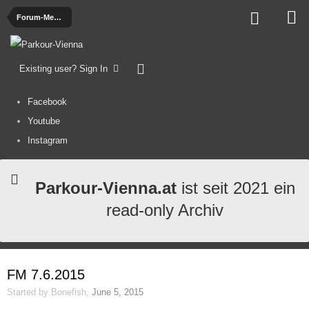
Forum-Meeting Diskussion
Existing user? Sign In
Facebook
Youtube
Instagram
Parkour-Vienna.at
ist seit 2021 ein
read-only Archiv
FM 7.6.2015
Started by
Bonefish
,
June 5, 2015