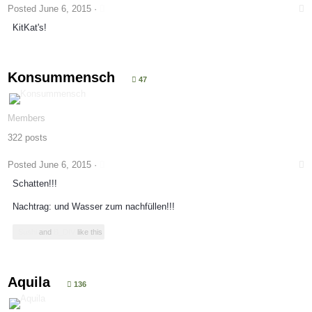
Posted
June 6, 2015
·
KitKat's!
Konsummensch
47
Members
322 posts
Posted
June 6, 2015
·
Schatten!!!
Nachtrag: und Wasser zum nachfüllen!!!
Sushi
and
B_DIV
like this
Aquila
136