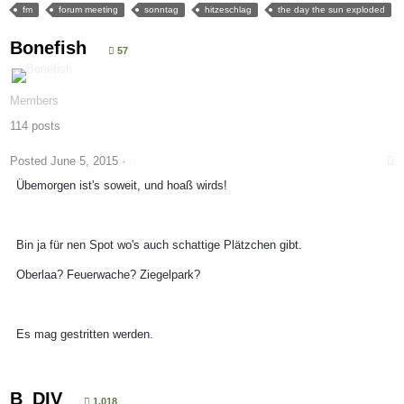
fm
forum meeting
sonntag
hitzeschlag
the day the sun exploded
Bonefish
57
Members
114 posts
Posted
June 5, 2015
·
Übemorgen ist's soweit, und hoaß wirds!
Bin ja für nen Spot wo's auch schattige Plätzchen gibt.
Oberlaa? Feuerwache? Ziegelpark?
Es mag gestritten werden.
B_DIV
1.018