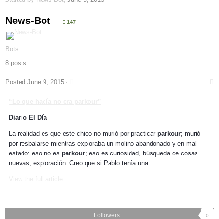
News-Bot
147
Bots
8 posts
Posted
June 9, 2015
·
“Lo que hacía no era
parkour
”
Diario El Día
La realidad es que este chico no murió por practicar
parkour
; murió
por resbalarse mientras exploraba un molino abandonado y en mal
estado: eso no es
parkour
; eso es curiosidad, búsqueda de cosas
nuevas, exploración. Creo que si Pablo tenía una ...
View the full article
Followers
0