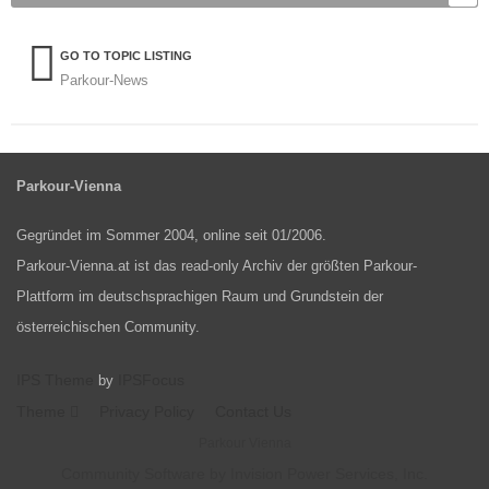
GO TO TOPIC LISTING
Parkour-News
Parkour-Vienna
Gegründet im Sommer 2004, online seit 01/2006.
Parkour-Vienna.at ist das read-only Archiv der größten Parkour-
Plattform im deutschsprachigen Raum und Grundstein der
österreichischen Community.
IPS Theme
IPSFocus
by
Theme
Privacy Policy
Contact Us
Parkour Vienna
Community Software by Invision Power Services, Inc.