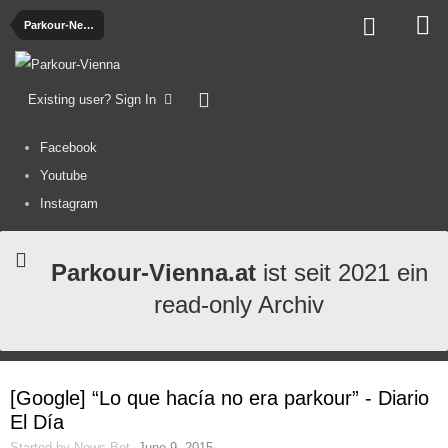
Parkour-News
Existing user? Sign In
Facebook
Youtube
Instagram
Parkour-Vienna.at
ist seit 2021 ein
read-only Archiv
[Google] “Lo que hacía no era parkour” - Diario
El Día
Started by
News-Bot
,
June 9, 2015