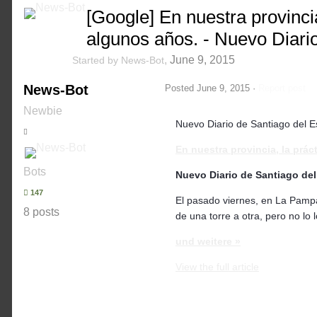
[Google] En nuestra provinci
algunos años. - Nuevo Diari
,
June 9, 2015
Started by
News-Bot
News-Bot
Posted
June 9, 2015
·
Report post
Newbie
Nuevo Diario de Santiago del E
En nuestra provincia, la prá
Bots
Nuevo Diario de Santiago del
147
El pasado viernes, en La Pampa
8 posts
de una torre a otra, pero no lo 
und weitere »
View the full article