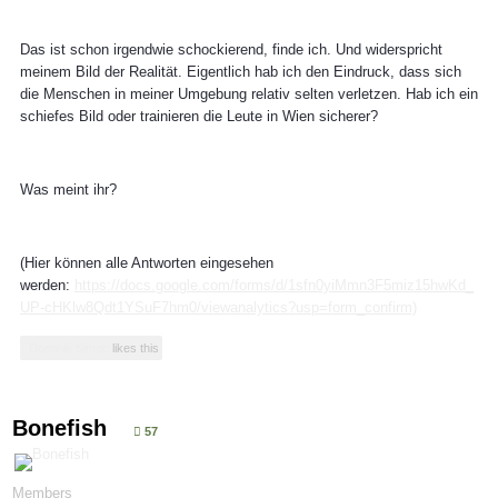
Das ist schon irgendwie schockierend, finde ich. Und widerspricht
meinem Bild der Realität. Eigentlich hab ich den Eindruck, dass sich
die Menschen in meiner Umgebung relativ selten verletzen. Hab ich ein
schiefes Bild oder trainieren die Leute in Wien sicherer?
Was meint ihr?
(Hier können alle Antworten eingesehen
werden:
https://docs.google.com/forms/d/1sfn0yiMmn3F5miz15hwKd_
UP-cHKlw8Qdt1YSuF7hm0/viewanalytics?usp=form_confirm)
Dominik Simon
likes this
Bonefish
57
Members