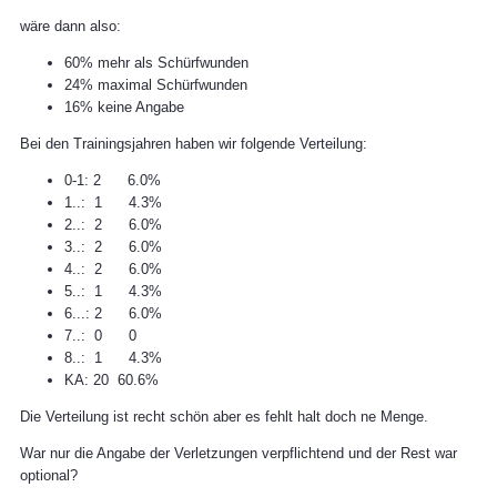
wäre dann also:
60% mehr als Schürfwunden
24% maximal Schürfwunden
16% keine Angabe
Bei den Trainingsjahren haben wir folgende Verteilung:
0-1: 2 6.0%
1..: 1 4.3%
2..: 2 6.0%
3..: 2 6.0%
4..: 2 6.0%
5..: 1 4.3%
6...: 2 6.0%
7..: 0 0
8..: 1 4.3%
KA: 20 60.6%
Die Verteilung ist recht schön aber es fehlt halt doch ne Menge.
War nur die Angabe der Verletzungen verpflichtend und der Rest war
optional?