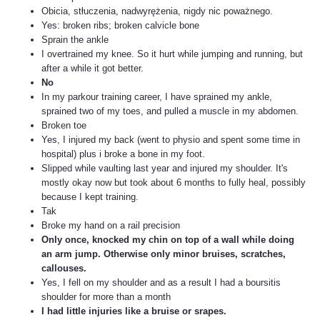
Obicia, stłuczenia, nadwyrężenia, nigdy nic poważnego.
Yes: broken ribs; broken calvicle bone
Sprain the ankle
I overtrained my knee. So it hurt while jumping and running, but
after a while it got better.
No
In my parkour training career, I have sprained my ankle,
sprained two of my toes, and pulled a muscle in my abdomen.
Broken toe
Yes, I injured my back (went to physio and spent some time in
hospital) plus i broke a bone in my foot.
Slipped while vaulting last year and injured my shoulder. It's
mostly okay now but took about 6 months to fully heal, possibly
because I kept training.
Tak
Broke my hand on a rail precision
Only once, knocked my chin on top of a wall while doing
an arm jump. Otherwise only minor bruises, scratches,
callouses.
Yes, I fell on my shoulder and as a result I had a boursitis
shoulder for more than a month
I had little injuries like a bruise or srapes.