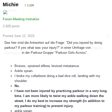
Michie
1.228
Forum-Meeting Instruktor
2.928 posts
Posted
June 12, 2015
·
Das hier sind die Antworten auf die Frage: "Did you injured by doing
parkour? If yes what was your injury?" in einer Umfrage von
Joanna
Markiewicz
in der Parkour-Gruppe "Parkour Girls Across".
Bruises, sprained ellbow, bruised metatarsus
Ankle sprain
I broke my collarbone doing a bad dive roll, landing with my
shoulder.
No.
I have not been injured by practicing parkour in a very long
time. I am more likely to twist my ankle walking down the
street. I do my best to increase my strength (in addition to
my parkour training) to prevent injury.
ankle sprain