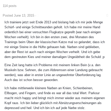
114 posts
Posted
June 13, 2015
·
Ich trainiere jetzt seit Ende 2013 und bislang hab ich mir jede Menge
Schürf- und einige Schnittwunden geholt. Ich habe mir meine Hand
ordentlich bei einer versuchten Flugkatze geprellt (war nach einigen
Wochen verheilt). Ich bin in den ersten zwei, drei Monaten des
Trainings beim Üben der klassischen Katze mal so gelandet, dass ich
mir einige Steine in die Hüfte gehauen hab. Narben sind geblieben,
aber der Rest ist auch nach einigen Wochen verheilt. Und ich gebe
dem gestreuten Kies und meiner damaligen Ungeübtheit die Schuld ;p
Eine Zeit lang hatte ich Probleme mit meinem linken Bein (v.a. den
Muskeln bzw. Sehnen, die zum Abbremsen einer Landung gebraucht
werden), was aber in erster Linie an ungewohnter Überforderung lag.
Auch das ist schon besser geworden.
Ich habe mittlerweile kleinere Narben an Knien, Schienbeinen,
Ellbogen, und Fingern, und finde es war all das total Wert. Parkour
macht mich happy und bringt mich immer wieder aus meinem eigenen
Kopf raus. Ich bin lieber glücklich mit Abnützungserscheinungen als
depressed und heil. Und ich bin ich auf jede Narbe stolz.