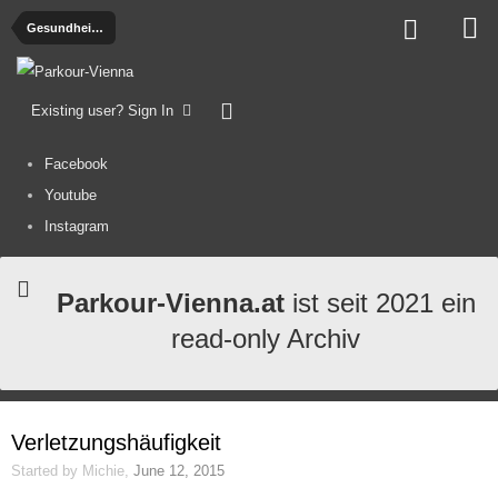
Gesundheit, Ernährung und Verletzungen
Existing user? Sign In
Facebook
Youtube
Instagram
Parkour-Vienna.at
ist seit 2021 ein
read-only Archiv
Verletzungshäufigkeit
Started by
Michie
,
June 12, 2015