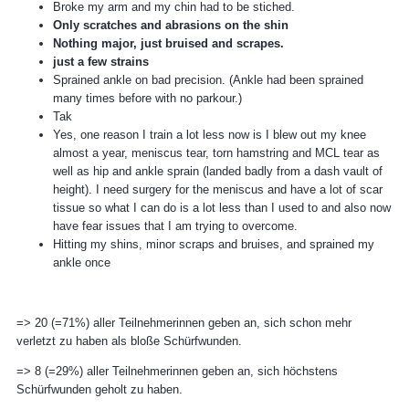
Broke my arm and my chin had to be stiched.
Only scratches and abrasions on the shin
Nothing major, just bruised and scrapes.
just a few strains
Sprained ankle on bad precision. (Ankle had been sprained
many times before with no parkour.)
Tak
Yes, one reason I train a lot less now is I blew out my knee
almost a year, meniscus tear, torn hamstring and MCL tear as
well as hip and ankle sprain (landed badly from a dash vault of
height). I need surgery for the meniscus and have a lot of scar
tissue so what I can do is a lot less than I used to and also now
have fear issues that I am trying to overcome.
Hitting my shins, minor scraps and bruises, and sprained my
ankle once
=> 20 (=71%) aller Teilnehmerinnen geben an, sich schon mehr
verletzt zu haben als bloße Schürfwunden.
=> 8 (=29%) aller Teilnehmerinnen geben an, sich höchstens
Schürfwunden geholt zu haben.