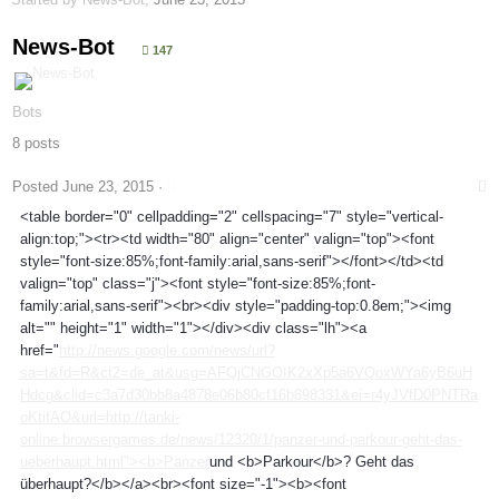
News-Bot
147
Bots
8 posts
Posted
June 23, 2015
·
<table border="0" cellpadding="2" cellspacing="7" style="vertical-
align:top;"><tr><td width="80" align="center" valign="top"><font
style="font-size:85%;font-family:arial,sans-serif"></font></td><td
valign="top" class="j"><font style="font-size:85%;font-
family:arial,sans-serif"><br><div style="padding-top:0.8em;"><img
alt="" height="1" width="1"></div><div class="lh"><a
href="
http://news.google.com/news/url?
sa=t&fd=R&ct2=de_at&usg=AFQjCNGOIK2xXp5a6VQoxWYa6yB6uH
Hdcg&clid=c3a7d30bb8a4878e06b80cf16b898331&ei=r4yJVfD0PNTRa
oKtifAO&url=http://tanki-
online.browsergames.de/news/12320/1/panzer-und-parkour-geht-das-
ueberhaupt.html"><b>Panzer
und <b>Parkour</b>? Geht das
überhaupt?</b></a><br><font size="-1"><b><font