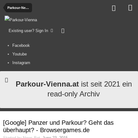
Parkour-News
Existing user? Sign In
Facebook
Youtube
Instagram
Parkour-Vienna.at
ist seit 2021 ein
read-only Archiv
[Google] Panzer und Parkour? Geht das
überhaupt? - Browsergames.de
Started by
News-Bot
,
June 23, 2015