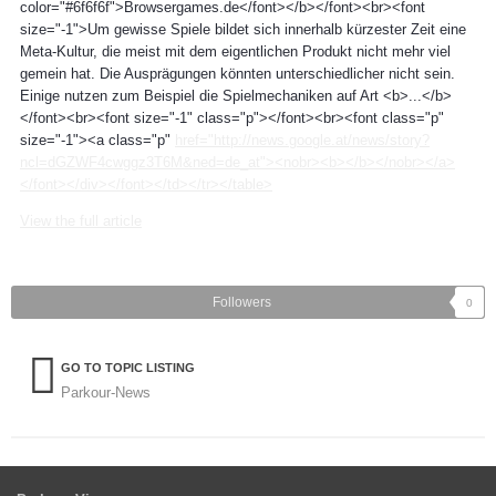
color="#6f6f6f">Browsergames.de</font></b></font><br><font
size="-1">Um gewisse Spiele bildet sich innerhalb kürzester Zeit eine
Meta-Kultur, die meist mit dem eigentlichen Produkt nicht mehr viel
gemein hat. Die Ausprägungen könnten unterschiedlicher nicht sein.
Einige nutzen zum Beispiel die Spielmechaniken auf Art <b>...</b>
</font><br><font size="-1" class="p"></font><br><font class="p"
size="-1"><a class="p"
href="http://news.google.at/news/story?
ncl=dGZWF4cwggz3T6M&ned=de_at"><nobr><b></b></nobr></a>
</font></div></font></td></tr></table>
View the full article
Followers
0
GO TO TOPIC LISTING
Parkour-News