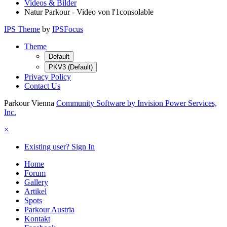
Videos & Bilder
Natur Parkour - Video von l'1consolable
IPS Theme
by
IPSFocus
Theme
Default
PKV3 (Default)
Privacy Policy
Contact Us
Parkour Vienna
Community Software by Invision Power Services,
Inc.
×
Existing user? Sign In
Home
Forum
Gallery
Artikel
Spots
Parkour Austria
Kontakt