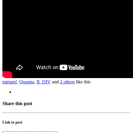
miriam!
,
Quagga
,
B_DIV
and
2 others
like this
Share this post
Link to post