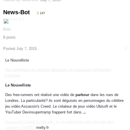
News-Bot
147
Bots
8 posts
Posted
July 7, 2015
·
Le Nouvelliste
Des amateurs de
parkour
déguisés en assassins sillonnent
Londres
Le Nouvelliste
Des free-runners ont réalisé une vidéo de
parkour
dans les rues de
Londres. La particularité? ils sont déguisés en personnages du célèbre
jeu vidéo Assassin's Creed. Le créateur de jeux vidéo Ubisoft et le
YouTuber Devinsupertramp frappent fort dans
...
Assassin's Creed Syndicate : Le jeu prend vie dans les rues des
Londres ! (VIDEO)
melty.fr