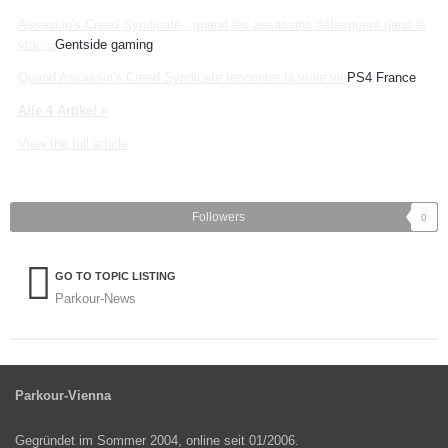
Assassin's Creed Syndicate : quand les assassins débarquent dans le
vrai
...
Gentside gaming
Quand Assassin's Creed Syndicate rencontre la vraie vie
PS4 France
Alle 4 Artikel »
View the full article
Followers
0
GO TO TOPIC LISTING
Parkour-News
Parkour-Vienna
Gegründet im Sommer 2004, online seit 01/2006.