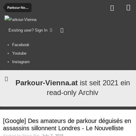
Parkour-News
Existing user? Sign In
Facebook
Youtube
Instagram
Parkour-Vienna.at
ist seit 2021 ein
read-only Archiv
[Google] Des amateurs de parkour déguisés en
assassins sillonnent Londres - Le Nouvelliste
Started by
News-Bot
,
July 7, 2015