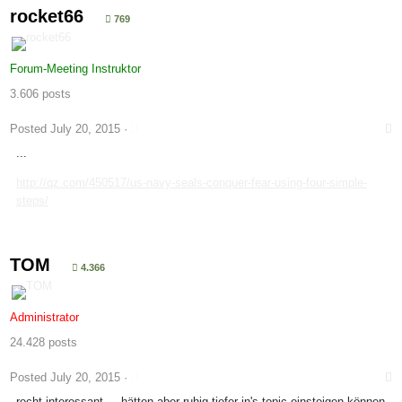
rocket66
769
Forum-Meeting Instruktor
3.606 posts
Posted
July 20, 2015
·
...
http://qz.com/450517/us-navy-seals-conquer-fear-using-four-simple-
steps/
TOM
4.366
Administrator
24.428 posts
Posted
July 20, 2015
·
recht interessant.... hätten aber ruhig tiefer in's topic einsteigen können