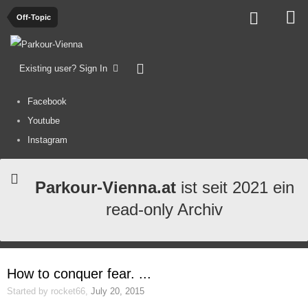
Off-Topic
Existing user? Sign In
Facebook
Youtube
Instagram
Parkour-Vienna.at
ist seit 2021 ein
read-only Archiv
How to conquer fear. ...
Started by
rocket66
,
July 20, 2015