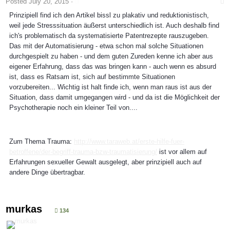
Posted
July 20, 2015
·
Prinzipiell find ich den Artikel bissl zu plakativ und reduktionistisch,
weil jede Stresssituation äußerst unterschiedlich ist. Auch deshalb find
ich's problematisch da systematisierte Patentrezepte rauszugeben.
Das mit der Automatisierung - etwa schon mal solche Situationen
durchgespielt zu haben - und dem guten Zureden kenne ich aber aus
eigener Erfahrung, dass das was bringen kann - auch wenn es absurd
ist, dass es Ratsam ist, sich auf bestimmte Situationen
vorzubereiten... Wichtig ist halt finde ich, wenn man raus ist aus der
Situation, dass damit umgegangen wird - und da ist die Möglichkeit der
Psychotherapie noch ein kleiner Teil von....
Zum Thema Trauma:
http://www.taraweb.at/erste-hilfe-fuer-
betroffene/der-begriff-trauma-bzw-traumatisierung/
ist vor allem auf
Erfahrungen sexueller Gewalt ausgelegt, aber prinzipiell auch auf
andere Dinge übertragbar.
murkas
134