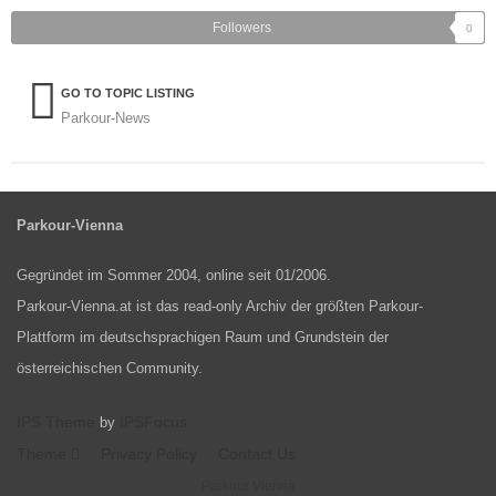
Followers
0
GO TO TOPIC LISTING
Parkour-News
Parkour-Vienna
Gegründet im Sommer 2004, online seit 01/2006.
Parkour-Vienna.at ist das read-only Archiv der größten Parkour-
Plattform im deutschsprachigen Raum und Grundstein der
österreichischen Community.
IPS Theme
IPSFocus
by
Theme
Privacy Policy
Contact Us
Parkour Vienna