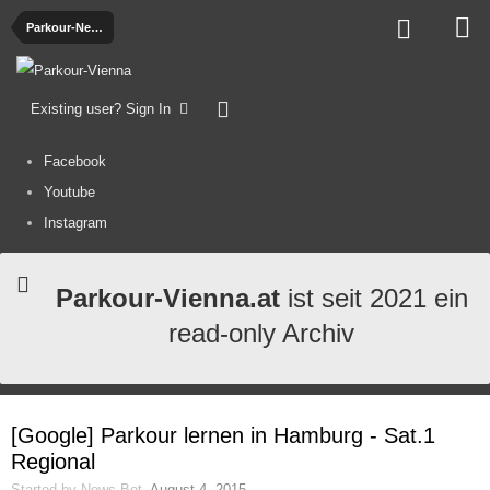
Parkour-News
Existing user? Sign In
Facebook
Youtube
Instagram
Parkour-Vienna.at
ist seit 2021 ein
read-only Archiv
[Google] Parkour lernen in Hamburg - Sat.1
Regional
Started by
News-Bot
,
August 4, 2015