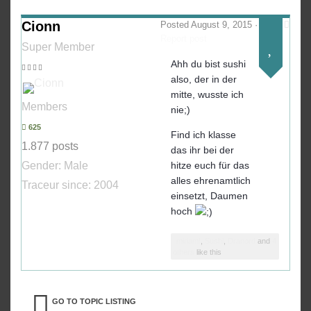
Cionn
Posted
August 9, 2015
·
Report post
Super Member
Ahh du bist sushi
also, der in der
mitte, wusste ich
Members
nie;)
625
Find ich klasse
1.877 posts
das ihr bei der
Gender:
Male
hitze euch für das
alles ehrenamtlich
Traceur since:
2004
einsetzt, Daumen
hoch
miriam!
,
Sushi
,
Dranord
and
4
others
like this
GO TO TOPIC LISTING