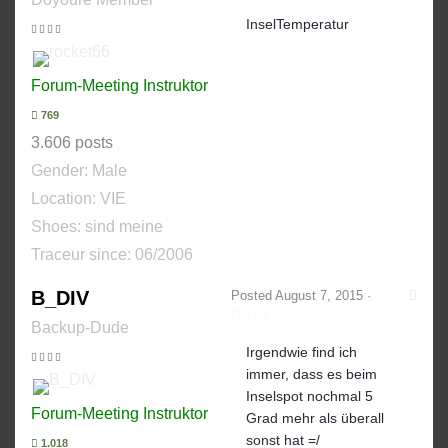
InselTemperatur
Forum-Meeting Instruktor
769
3.606 posts
Gender:
Male
Location: VIE
Shoes:
sind meine
Traceur since:
06/2006
B_DIV
Posted
August 7, 2015
·
Report post
Backup-Dude
Irgendwie find ich
immer, dass es beim
Inselspot nochmal 5
Forum-Meeting Instruktor
Grad mehr als überall
sonst hat =/
1.018