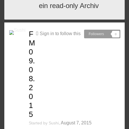
ein read-only Archiv
F
Sign in to follow this
Followers
0
M
0
9.
0
8.
2
0
1
5
,
August 7, 2015
Started by
Sushi