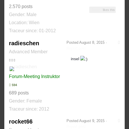
2.570 posts
Domi C
likes this
Gender:
Male
Location: Wien
Traceur since:
01-2012
radieschen
Posted
August 8, 2015
·
Report post
Advanced Member
insel
Forum-Meeting Instruktor
594
689 posts
Gender:
Female
Traceur since:
2012
rocket66
Posted
August 9, 2015
·
Report post