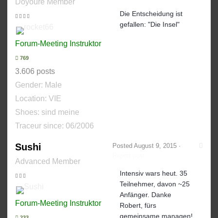
Doyoure Member
Die Entscheidung ist
gefallen: "Die Insel"
Forum-Meeting Instruktor
769
3.606 posts
Gender:
Male
Location: VIE
Shoes:
sind meine
Traceur since:
06/2006
Sushi
Posted
August 9, 2015
·
Report post
Advanced Member
Intensiv wars heut. 35
Teilnehmer, davon ~25
Anfänger. Danke
Forum-Meeting Instruktor
Robert, fürs
gemeinsame managen!
233