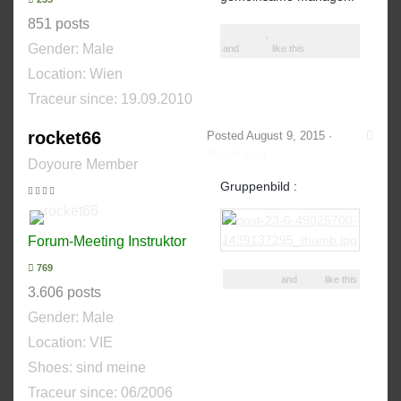
851 posts
rocket66
,
Konsummensch
Gender:
Male
and
B_DIV
like this
Location: Wien
Traceur since:
19.09.2010
rocket66
Posted
August 9, 2015
·
Report post
Doyoure Member
Gruppenbild :
Forum-Meeting Instruktor
769
radieschen
and
TOM
like this
3.606 posts
Gender:
Male
Location: VIE
Shoes:
sind meine
Traceur since:
06/2006