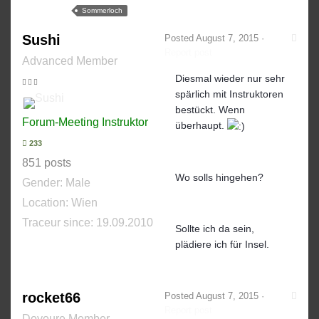
Sommerloch
Sushi
Posted
August 7, 2015
·
Report post
Advanced Member
Diesmal wieder nur sehr
spärlich mit Instruktoren
bestückt. Wenn
Forum-Meeting Instruktor
überhaupt.
233
851 posts
Wo solls hingehen?
Gender:
Male
Location: Wien
Traceur since:
19.09.2010
Sollte ich da sein,
plädiere ich für Insel.
rocket66
Posted
August 7, 2015
·
Report post
Doyoure Member