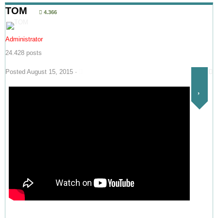
TOM
4.366
Administrator
24.428 posts
Posted
August 15, 2015
·