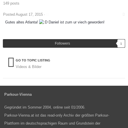
149 posts
Posted
August 17, 2015
·
Gutes altes Atlanta!
Daniel ist zum ur viech geworden!
Followers
1
GO TO TOPIC LISTING
Videos & Bilder
Parkour-Vienna
Gegründet im Sommer 2004, online seit 01/2006.
Parkour-Vienna.at ist das read-only Archiv der größten Parkour-
Plattform im deutschsprachigen Raum und Grundstein der