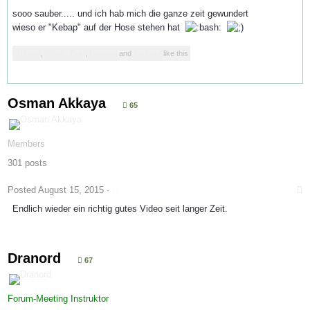
sooo sauber..... und ich hab mich die ganze zeit gewundert
wieso er "Kebap" auf der Hose stehen hat
(H)ella
,
Fitsch_Tulln
,
Dranord
and
4 others
like this
Osman Akkaya
65
Members
301 posts
Posted
August 15, 2015
·
Endlich wieder ein richtig gutes Video seit langer Zeit.
Dranord
67
Forum-Meeting Instruktor