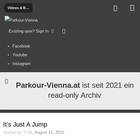
Videos & Bilder
Existing user? Sign In
Facebook
Youtube
Instagram
Parkour-Vienna.at
ist seit 2021 ein
read-only Archiv
It's Just A Jump
Started by
TOM
,
August 15, 2015