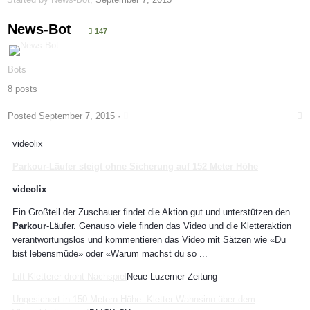
News-Bot
147
Bots
8 posts
Posted
September 7, 2015
·
videolix
Parkour
-Läufer steigt ohne Sicherung auf 152 Meter Höhe
videolix
Ein Großteil der Zuschauer findet die Aktion gut und unterstützen den
Parkour
-Läufer. Genauso viele finden das Video und die Kletteraktion
verantwortungslos und kommentieren das Video mit Sätzen wie «Du
bist lebensmüde» oder «Warum machst du so ...
Lift-Kletterer droht Nachspiel
Neue Luzerner Zeitung
Ungesichert in 150 Metern Höhe: Kletter-Wahnsinn über dem