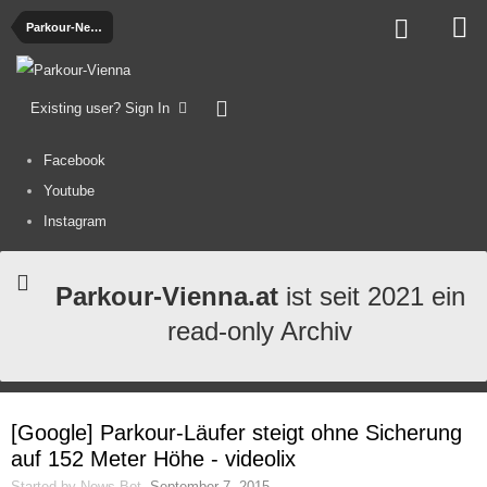
Parkour-News
Existing user? Sign In
Facebook
Youtube
Instagram
Parkour-Vienna.at
ist seit 2021 ein
read-only Archiv
[Google] Parkour-Läufer steigt ohne Sicherung
auf 152 Meter Höhe - videolix
Started by
News-Bot
,
September 7, 2015