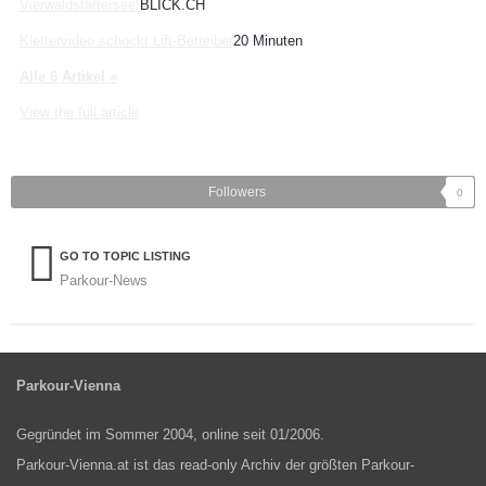
Vierwaldstättersee!
BLICK.CH
Klettervideo schockt Lift-Betreiber
20 Minuten
Alle 6 Artikel »
View the full article
Followers
0
GO TO TOPIC LISTING
Parkour-News
Parkour-Vienna
Gegründet im Sommer 2004, online seit 01/2006.
Parkour-Vienna.at ist das read-only Archiv der größten Parkour-