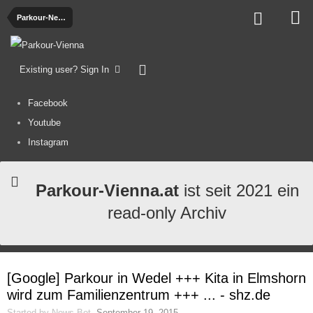
Parkour-News
Existing user? Sign In
Facebook
Youtube
Instagram
Parkour-Vienna.at
ist seit 2021 ein
read-only Archiv
[Google] Parkour in Wedel +++ Kita in Elmshorn
wird zum Familienzentrum +++ ... - shz.de
Started by
News-Bot
,
September 19, 2015