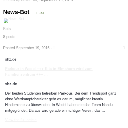
News-Bot
147
Bots
8 posts
Posted
September 19, 2015
·
shz.de
Parkour
in Wedel +++ Kita in Elmshorn wird zum
Familienzentrum +++
...
shz.de
Der beiden Studenten betreiben
Parkour
. Bei dem Trendsport ganz
ohne Wettkampfcharakter geht es darum, möglichst kreativ
Hindernisse zu überwinden. In Wedel haben sie das Team Nandu
mitgegründet. Daraus wird gerade ein richtiger Verein; das ...
View the full article