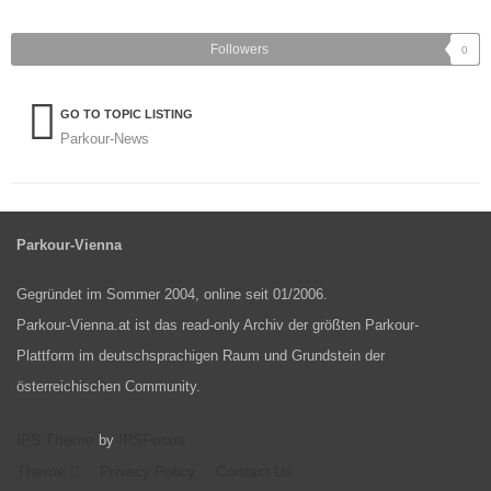
Followers
0
GO TO TOPIC LISTING
Parkour-News
Parkour-Vienna
Gegründet im Sommer 2004, online seit 01/2006.
Parkour-Vienna.at ist das read-only Archiv der größten Parkour-
Plattform im deutschsprachigen Raum und Grundstein der
österreichischen Community.
IPS Theme
IPSFocus
by
Theme
Privacy Policy
Contact Us