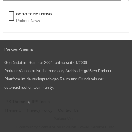
GO TO TOPIC LISTING
Parkour-News
Parkour-Vienna
Gegründet im Sommer 2004, online seit 01/2006.
Parkour-Vienna.at ist das read-only Archiv der größten Parkour-
Plattform im deutschsprachigen Raum und Grundstein der
österreichischen Community.
IPS Theme
IPSFocus
by
Theme
Privacy Policy
Contact Us
Parkour Vienna
Community Software by Invision Power Services, Inc.