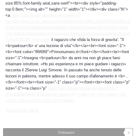
size:85%;font-family:arial,sans-serif"><br><div style="padding-
top:0.8em;"><img alt="" height="1" width="1"></div><div class="lh">
<a
href="http://news.google.com/news/url?
sa=t&fd=R&ct2=de_at&usg=AFQjCNHI7vKcc3fbtCzUmOFIBAhQbZcC
RQ&clid=c3a7d30bb8a4878e06b80cf16b898331&ei=59gHVriWKoq3aL
73lvgN&url=http://www.primonumero.it/attualita/primopiano/articolo.php
?id%3D20296"><b>Luigi,
il ragazzo che sfida la forza di gravita': "Il
<b>parkour</b> e' una lezione di vita"</b></a><br><font size="-1">
<b><font color="#6f6f6f">Primonumero.it</font></b></font><br><font
size="-1">Insegna <b>parkour</b> da anni ma non gli piace farsi
chiamare istruttore. «Ho più esperienza e mi piace guidare i ragazzi»
racconta il 25enne Luigi Simone. In passato ha anche tenuto delle
lezioni in palestra, mentre adesso il suo campo d'allenamento è <b>...
</b></font><br><font size="-1" class="p"></font><br><font class="p"
size="-1"><a class="p"
href="http://news.google.at/news/story?
ncl=dralIbt49fo5F9M&ned=de_at&hl=it"><nobr><b></b></nobr></a>
</font></div></font></td></tr></table>
View the full article
Followers
0