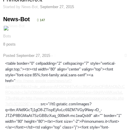
Started by
News-Bot
,
September 27, 2015
News-Bot
147
Bots
8 posts
Posted
September 27, 2015
·
<table border="0" cellpadding="2" cellspacing="7" style="vertical-
align:top;"><tr><td width="80" align="center" valign="top"><font
style="font-size:85%;font-family:arial,sans-serif"><a
href="
http://news.google.com/news/url?
sa=t&fd=R&ct2=de_at&usg=AFQjCNHI7vKcc3fbtCzUmOFIBAhQbZcC
RQ&clid=c3a7d30bb8a4878e06b80cf16b898331&ei=59gHVriWKoq3aL
73lvgN&url=http://www.primonumero.it/attualita/primopiano/articolo.php
?id%3D20296"><img
src="//t0.gstatic.com/images?
q=tbn:ANd9GcTj1gO8-ZTispEjAxLc69ZM7VGy9Nwy-rD_-
JTZrP8BGMaAt7SzGBBzXuq_000elA-mc1eaQsb9" alt="" border="1"
width="80" height="80"><br><font size="-2">Primonumero.it</font>
</a></font></td><td valign="top" class="j"><font style="font-