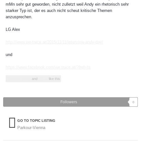
mMn sehr gut geworden, nicht zulletzt weil Andy ein rhetorisch sehr
starker Typ ist, der es auch nicht scheut kritische Themen
anzusprechen.
LG Alex
http://www.we-trace.at/2015/11/11/interview-andy-day/
und
https://www.facebook.com/we.trace.at/?fref=ts
Dominik Simon
and
GGab
like this
Followers
0
GO TO TOPIC LISTING
Parkour-Vienna