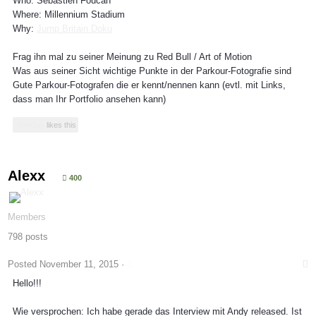
Who: Sebastien Foucan
Where:
Millennium Stadium
Why:
Jump Britain Doku
Frag ihn mal zu seiner Meinung zu Red Bull / Art of Motion
Was aus seiner Sicht wichtige Punkte in der Parkour-Fotografie sind
Gute Parkour-Fotografen die er kennt/nennen kann (evtl. mit Links,
dass man Ihr Portfolio ansehen kann)
BeeJay
likes this
Alexx
400
Members
798 posts
Posted
November 11, 2015
·
Hello!!!
Wie versprochen: Ich habe gerade das Interview mit Andy released. Ist