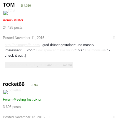
TOM
4.366
Administrator
24.428 posts
Posted
November 11, 2015
·
http://animagraffs.com/
- grad drüber gestolpert und massiv
interessant.... von "
How speaker make sound
" bis "
The moonwalk
" -
check it out :]
Konsummensch
,
B_DIV
,
GGab
and
1 other
like this
rocket66
769
Forum-Meeting Instruktor
3.606 posts
Posted
November 12, 2015
·