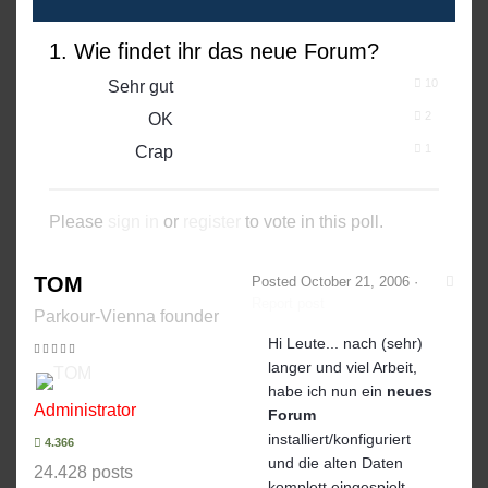
1. Wie findet ihr das neue Forum?
10
Sehr gut
2
OK
1
Crap
Please
sign in
or
register
to vote in this poll.
TOM
Posted
October 21, 2006
·
Report post
Parkour-Vienna founder
Hi Leute... nach (sehr)
langer und viel Arbeit,
habe ich nun ein
neues
Administrator
Forum
installiert/konfiguriert
4.366
und die alten Daten
24.428 posts
komplett eingespielt.