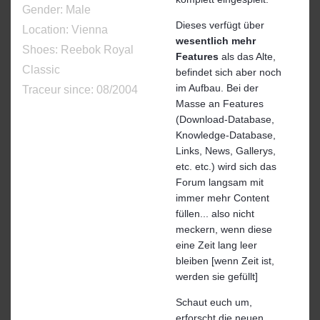
Gender:
Male
Dieses verfügt über
Location: Vienna
wesentlich mehr
Shoes:
Reebok Royal
Features
als das Alte,
Classic
befindet sich aber noch
im Aufbau. Bei der
Traceur since:
08/2004
Masse an Features
(Download-Database,
Knowledge-Database,
Links, News, Gallerys,
etc. etc.) wird sich das
Forum langsam mit
immer mehr Content
füllen... also nicht
meckern, wenn diese
eine Zeit lang leer
bleiben [wenn Zeit ist,
werden sie gefüllt]
Schaut euch um,
erforscht die neuen