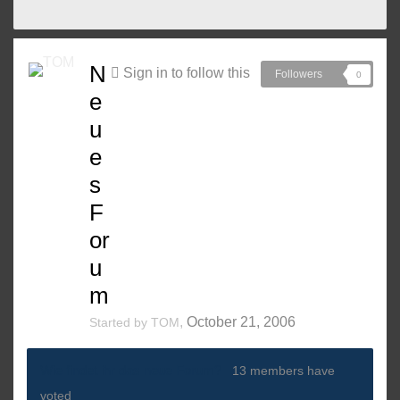
N
Sign in to follow this
Followers
0
e
u
e
s
F
or
u
m
,
October 21, 2006
Started by
TOM
Wie findet ihr das neue Forum?
13 members have
voted