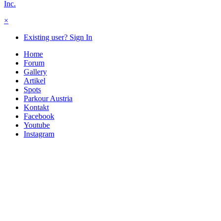
Inc.
×
Existing user? Sign In
Home
Forum
Gallery
Artikel
Spots
Parkour Austria
Kontakt
Facebook
Youtube
Instagram