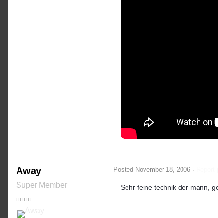
Away
Posted
November 18, 2006
·
Report 
Super Member
Sehr feine technik der mann, gef