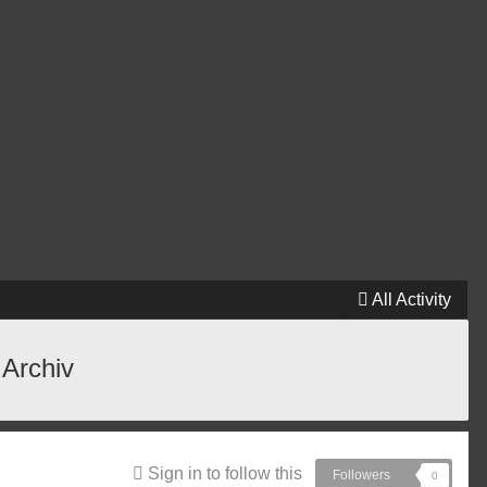
All Activity
 Archiv
Sign in to follow this
Followers
0