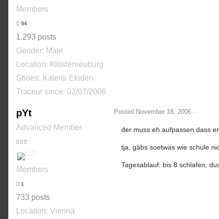
Members
94
1.293 posts
Gender:
Male
Location: Klosterneuburg
Shoes:
Kalenji Ekiden
Traceur since:
02/07/2006
pYt
Posted
November 18, 2006
·
Report 
Advanced Member
der muss eh aufpassen dass er 
tja, gäbs soetwas wie schule nic
Tagesablauf: bis 8 schlafen, d
Members
1
733 posts
Location: Vienna