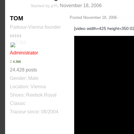
,
November 18, 2006
Started by
pYt
TOM
Posted
November 18, 2006
·
Report 
Parkour-Vienna founder
[video width=425 height=350:0
Administrator
4.366
24.428 posts
Gender:
Male
Location: Vienna
Shoes:
Reebok Royal
Classic
Traceur since:
08/2004