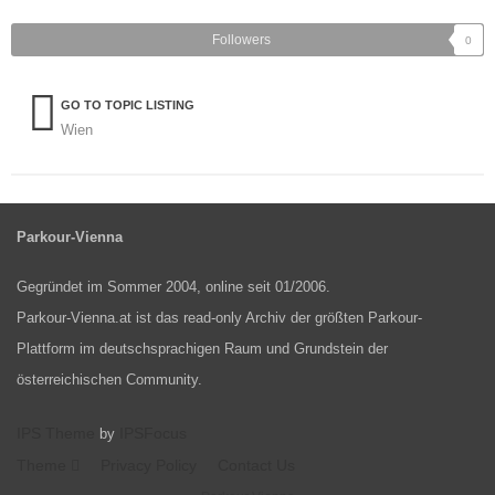
Followers
0
GO TO TOPIC LISTING
Wien
Parkour-Vienna
Gegründet im Sommer 2004, online seit 01/2006.
Parkour-Vienna.at ist das read-only Archiv der größten Parkour-
Plattform im deutschsprachigen Raum und Grundstein der
österreichischen Community.
IPS Theme
IPSFocus
by
Theme
Privacy Policy
Contact Us