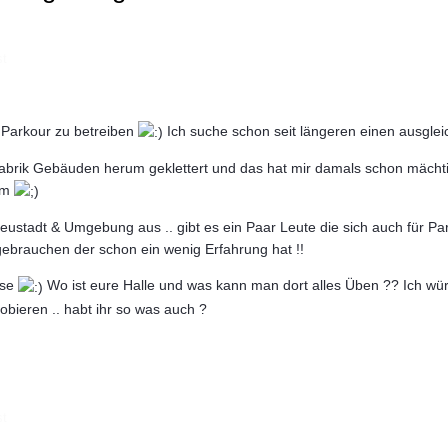
st
 Parkour zu betreiben
Ich suche schon seit längeren einen ausglei
 Fabrik Gebäuden herum geklettert und das hat mir damals schon mächti
lem
Neustadt & Umgebung aus .. gibt es ein Paar Leute die sich auch für Pa
brauchen der schon ein wenig Erfahrung hat !!
sse
Wo ist eure Halle und was kann man dort alles Üben ?? Ich würd
obieren .. habt ihr so was auch ?
st