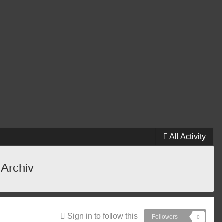
All Activity
 Archiv
Sign in to follow this
Followers
0