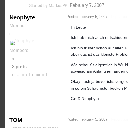
,
February 7, 2007
Started by
MarkusPK
Neophyte
Posted
February 5, 2007
·
Report po
Member
Hi Leute
Ich hab mich auch entschieden
Ich bin früher schon auf alten
Members
aber das ist das kleinste Prob
0
Wie schaut´s eigentlich in Wr. 
13 posts
sowieso am Anfang jemanden ge
Location: Felixdorf
Okay , ach ja bevor ichs verge
in so ein Schaumstoffbecken Pr
Gruß Neophyte
TOM
Posted
February 5, 2007
·
Report po