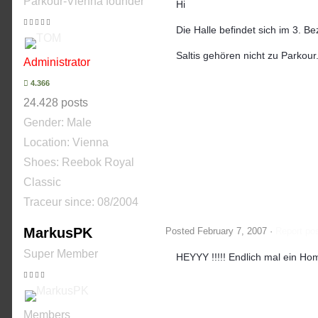
Parkour-Vienna founder
Hi
Die Halle befindet sich im 3. 
Saltis gehören nicht zu Parkou
Administrator
4.366
24.428 posts
Gender:
Male
Location: Vienna
Shoes:
Reebok Royal
Classic
Traceur since:
08/2004
MarkusPK
Posted
February 7, 2007
·
Report po
Super Member
HEYYY !!!!! Endlich mal ein Hom
Members