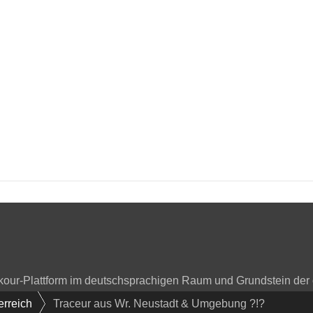
arkour-Plattform im deutschsprachigen Raum und Grundstein der
erreich
Traceur aus Wr. Neustadt & Umgebung ?!?