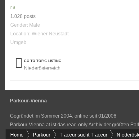
5
1.028 posts
Gender:
Male
Location: Wiener Neustadt
Umgeb.
GO TO TOPIC LISTING
Niederösterreich
Parkour-Vienna
Gegründet im Sommer 2004, online seit 01/2006.
Parkour-Vienna.at ist das read-only Archiv der größten P
Home
Parkour
Traceur sucht Traceur
Niederöst