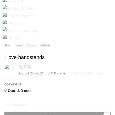
Other images in
Parkour-Bilder
I love handstands
By
TOM
August 26, 2012
3.400 views
Find their other images
COPYRIGHT
© Dominik Simon
Report Image