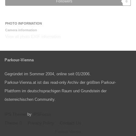
Followers
0
PHOTO INFORMATION
Camera information
View all photo EXIF information
Parkour-Vienna
Gegründet im Sommer 2004, online seit 01/2006.
Parkour-Vienna.at ist das read-only Archiv der größten Parkour-
Plattform im deutschsprachigen Raum und Grundstein der
österreichischen Community.
IPS Theme
IPSFocus
by
Theme
Privacy Policy
Contact Us
Parkour Vienna