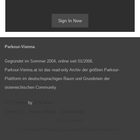
Sign In Now
Parkour-Vienna
Gegründet im Sommer 2004, online seit 01/2006.
Parkour-Vienna.at ist das read-only Archiv der größten Parkour-
Plattform im deutschsprachigen Raum und Grundstein der
österreichischen Community.
IPS Theme
IPSFocus
by
Theme
Privacy Policy
Contact Us
Parkour Vienna
Community Software by Invision Power Services, Inc.