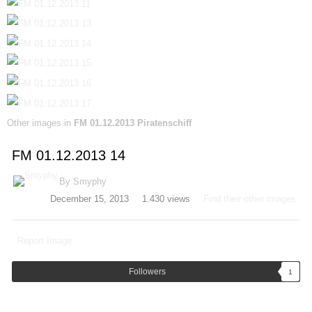
Other images in
FM 01.12.2013 Piratenschiff
FM 01.12.2013 14
By
Smyphy
December 15, 2013
1.430 views
Find their other images
Report Image
Followers
1