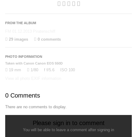
FROM THE ALBUM
FM 01.12.2013 Piratenschiff
29 images
0 comments
PHOTO INFORMATION
Taken with Canon Canon EOS 550D
19 mm
1/80
f
f/5.6
ISO
100
View all photo EXIF information
0 Comments
There are no comments to display.
Please sign in to comment
You will be able to leave a comment after signing in