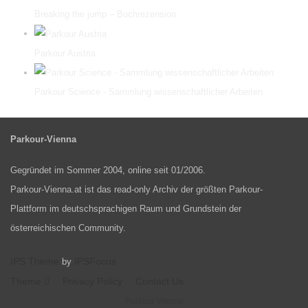
Breaking the jump – Buchrezension
Parkour Austria
Parkour Science - Sammlung wissenschaftlicher Arbeiten
Parkour-Vienna
Gegründet im Sommer 2004, online seit 01/2006.
Parkour-Vienna.at ist das read-only Archiv der größten Parkour-
Plattform im deutschsprachigen Raum und Grundstein der
österreichischen Community.
IPS Theme
IPSFocus
by
Theme
Privacy Policy
Contact Us
Parkour Vienna