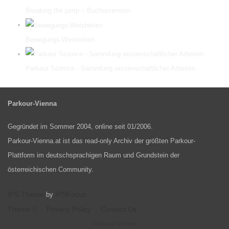
Breaking the jump – Buchrezension
Bewegungs-Weisheiten
Parkour Science - Sammlung wissenschaftlicher Arbeiten
Parkour-Vienna
Gegründet im Sommer 2004, online seit 01/2006.
Parkour-Vienna.at ist das read-only Archiv der größten Parkour-
Plattform im deutschsprachigen Raum und Grundstein der
österreichischen Community.
IPS Theme
IPSFocus
by
Theme
Privacy Policy
Contact Us
Parkour Vienna