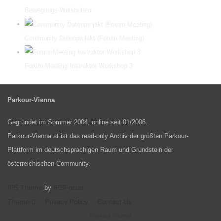
Bewegungs-Weisheiten
Community Datenprojekt (Forum-Meeting)
Forum-Meeting Instruktor Workshop 3
Parkour-Vienna
Gegründet im Sommer 2004, online seit 01/2006.
Parkour-Vienna.at ist das read-only Archiv der größten Parkour-
Plattform im deutschsprachigen Raum und Grundstein der
österreichischen Community.
IPS Theme
IPSFocus
by
Theme
Privacy Policy
Contact Us
Parkour Vienna