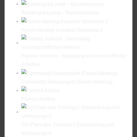
Breaking the jump – Buchrezension
Forum-Meeting Instruktor Workshop 3
Parkour Science - Sammlung wissenschaftlicher
Arbeiten
Community Datenprojekt (Forum-Meeting)
Parkour Austria
Der Preis des Trainings? (Übertraining und
Verletzungen)