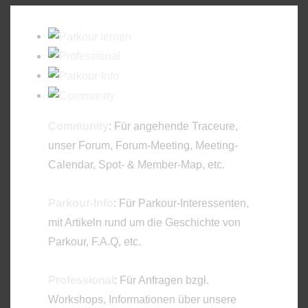
Community
: Für angehende Traceure,
unser Forum, Forum-Meeting, Meeting-
Calendar, Spot- & Member-Map, etc.
Parkour-Info
: Für Parkour-Interessenten,
mit Artikeln rund um die Geschichte von
Parkour, F.A.Q, etc.
Professional
: Für Anfragen bzgl.
Workshops, Informationen über unsere