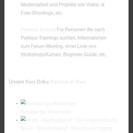
Medienarbeit und Projekte wie Video- &
Foto-Shootings, etc.
Parkour lernen
: Für Personen die nach
Parkour-Trainings suchen, Informationen
zum Forum-Meeting, einer Liste von
Workshops/Kursen, Beginner-Guide, etc.
Unsere Kurz-Doku:
Parkour in Wien
Bewegungs-Weisheiten
Werte - Nachhaltigkeit - Gleichberechtigung