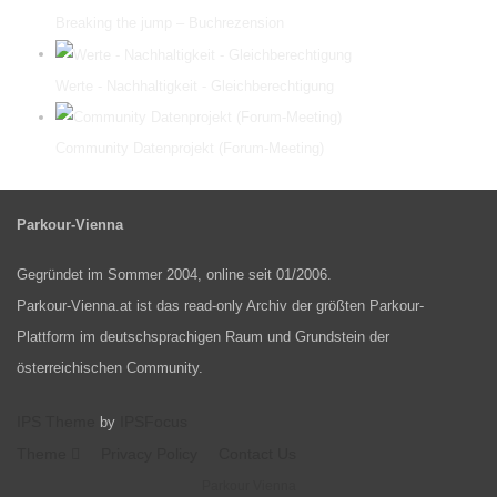
Breaking the jump – Buchrezension
Werte - Nachhaltigkeit - Gleichberechtigung
Community Datenprojekt (Forum-Meeting)
Parkour-Vienna
Gegründet im Sommer 2004, online seit 01/2006.
Parkour-Vienna.at ist das read-only Archiv der größten Parkour-
Plattform im deutschsprachigen Raum und Grundstein der
österreichischen Community.
IPS Theme
IPSFocus
by
Theme
Privacy Policy
Contact Us
Parkour Vienna