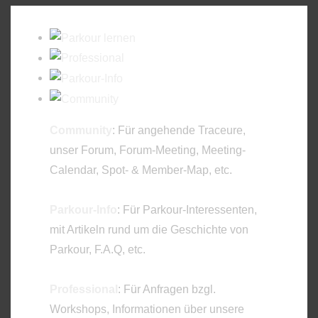
Community
: Für angehende Traceure,
unser Forum, Forum-Meeting, Meeting-
Calendar, Spot- & Member-Map, etc.
Parkour-Info
: Für Parkour-Interessenten,
mit Artikeln rund um die Geschichte von
Parkour, F.A.Q, etc.
Professional
: Für Anfragen bzgl.
Workshops, Informationen über unsere