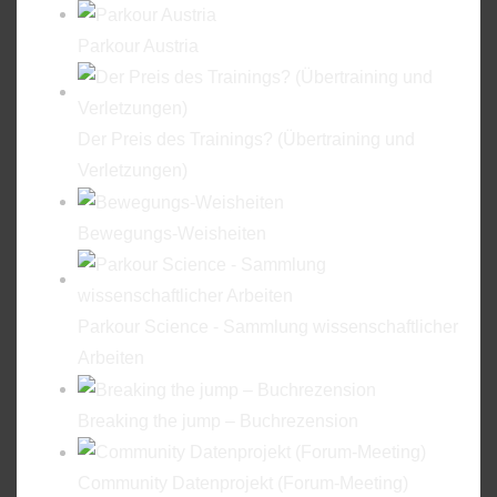
Parkour Austria
Der Preis des Trainings? (Übertraining und
Verletzungen)
Bewegungs-Weisheiten
Parkour Science - Sammlung wissenschaftlicher
Arbeiten
Breaking the jump – Buchrezension
Community Datenprojekt (Forum-Meeting)