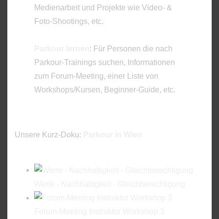
Medienarbeit und Projekte wie Video- &
Foto-Shootings, etc.
Parkour lernen
: Für Personen die nach
Parkour-Trainings suchen, Informationen
zum Forum-Meeting, einer Liste von
Workshops/Kursen, Beginner-Guide, etc.
Unsere Kurz-Doku:
Parkour in Wien
Werte - Nachhaltigkeit - Gleichberechtigung
Forum-Meeting Instruktor Workshop 3