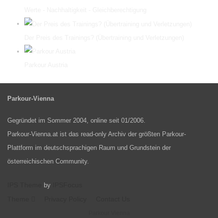
Werte - Nachhaltigkeit - Gleichberechtigung
Der Preis des Trainings? (Übertraining und Verletzungen)
Parkour Austria
Parkour-Vienna
Gegründet im Sommer 2004, online seit 01/2006.
Parkour-Vienna.at ist das read-only Archiv der größten Parkour-
Plattform im deutschsprachigen Raum und Grundstein der
österreichischen Community.
IPS Theme
IPSFocus
by
Theme
Privacy Policy
Contact Us
Parkour Vienna