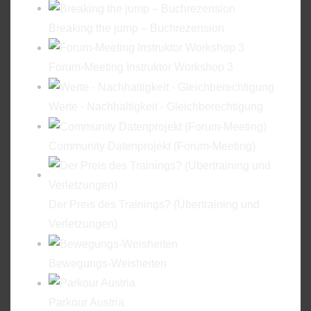
Breaking the jump – Buchrezension
Forum-Meeting Instruktor Workshop 3
Werte - Nachhaltigkeit - Gleichberechtigung
Community Datenprojekt (Forum-Meeting)
Der Preis des Trainings? (Übertraining und
Verletzungen)
Bewegungs-Weisheiten
Parkour Austria