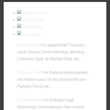
Community
: Für angehende Traceure,
unser Forum, Forum-Meeting, Meeting-
Calendar, Spot- & Member-Map, etc.
Parkour-Info
: Für Parkour-Interessenten,
mit Artikeln rund um die Geschichte von
Parkour, F.A.Q, etc.
Professional
: Für Anfragen bzgl.
Workshops, Informationen über unsere