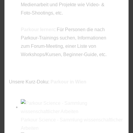
Medienarbeit und Projekte wie Video- &
Foto-Shootings, etc.
Parkour lernen
: Für Personen die nach
Parkour-Trainings suchen, Informationen
zum Forum-Meeting, einer Liste von
Workshops/Kursen, Beginner-Guide, etc.
Unsere Kurz-Doku:
Parkour in Wien
Parkour Science - Sammlung wissenschaftlicher
Arbeiten