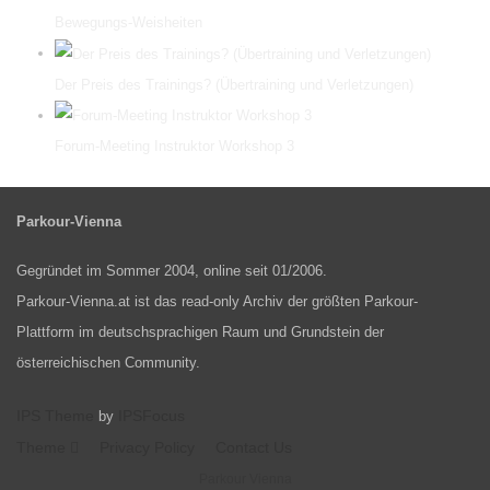
Bewegungs-Weisheiten
Der Preis des Trainings? (Übertraining und Verletzungen)
Forum-Meeting Instruktor Workshop 3
Parkour-Vienna
Gegründet im Sommer 2004, online seit 01/2006.
Parkour-Vienna.at ist das read-only Archiv der größten Parkour-
Plattform im deutschsprachigen Raum und Grundstein der
österreichischen Community.
IPS Theme
IPSFocus
by
Theme
Privacy Policy
Contact Us
Parkour Vienna