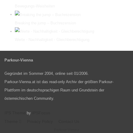
Bewegungs-Weisheiten
Breaking the jump – Buchrezension
Werte - Nachhaltigkeit - Gleichberechtigung
Parkour-Vienna
Gegründet im Sommer 2004, online seit 01/2006.
Parkour-Vienna.at ist das read-only Archiv der größten Parkour-
Plattform im deutschsprachigen Raum und Grundstein der
österreichischen Community.
IPS Theme
IPSFocus
by
Theme
Privacy Policy
Contact Us
Parkour Vienna