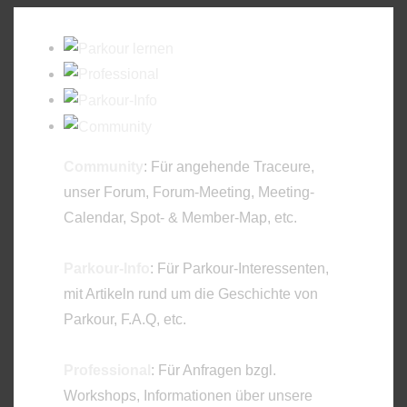
Community
: Für angehende Traceure,
unser Forum, Forum-Meeting, Meeting-
Calendar, Spot- & Member-Map, etc.
Parkour-Info
: Für Parkour-Interessenten,
mit Artikeln rund um die Geschichte von
Parkour, F.A.Q, etc.
Professional
: Für Anfragen bzgl.
Workshops, Informationen über unsere