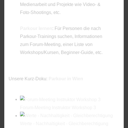
Medienarbeit und Projekte wie Video- &
Foto-Shootings, etc.
Parkour lernen
: Für Personen die nach
Parkour-Trainings suchen, Informationen
zum Forum-Meeting, einer Liste von
Workshops/Kursen, Beginner-Guide, etc.
Unsere Kurz-Doku:
Parkour in Wien
Forum-Meeting Instruktor Workshop 3
Werte - Nachhaltigkeit - Gleichberechtigung