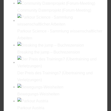
Community Datenprojekt (Forum-Meeting)
Parkour Science - Sammlung wissenschaftlicher
Arbeiten
Breaking the jump – Buchrezension
Der Preis des Trainings? (Übertraining und
Verletzungen)
Bewegungs-Weisheiten
Parkour Austria